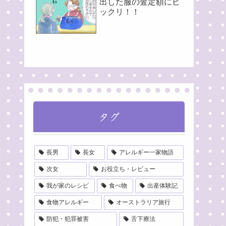
出した服の査定額にビ
ックリ！！
タグ
長男
長女
アレルギー一家物語
次女
お役立ち・レビュー
我が家のレシピ
食べ物
出産体験記
食物アレルギー
オーストラリア旅行
防犯・犯罪被害
舌下療法