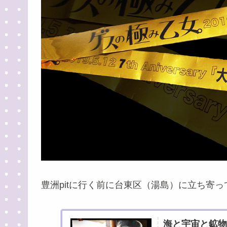
豊洲pitに行く前に台東区（湯島）に立ち寄
海と宇宙と鉱物