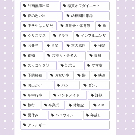
計画無痛出産
糖質オフダイエット
夏の思い出
幼稚園回想録
中学生は大変だ
運動会・体育祭
歯
クリスマス
ドラマ
インフルエンザ
お弁当
音楽
本の感想
掃除
鉱物
芸能人・著名人
喘息
ズッコケタ話
記念日
ママ友
予防接種
お祝い事
髪
映画
お出かけ
パン
ダンナ
年中行事
ハンドメイド
詐欺
旅行
卒業式
体験記
PTA
夏休み
ハロウィン
年越し
アレルギー