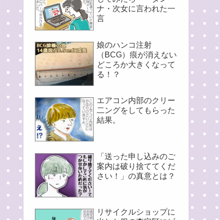
ナ・次女に言われた一
言
娘のハンコ注射
（BCG）痕が消えない
どころか大きくなって
る！？
エアコン内部のクリー
二ングをしてもらった
結果。
「送った申し込みのご
案内は破り捨ててくだ
さい！」の真意とは？
リサイクルショップに