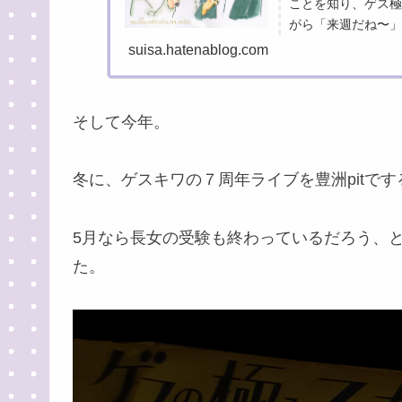
ことを知り、ゲス極
がら「来週だね〜」
た。 そして「いよい
suisa.hatenablog.com
そして今年。
冬に、ゲスキワの７周年ライブを豊洲pitで
5月なら長女の受験も終わっているだろう、
た。