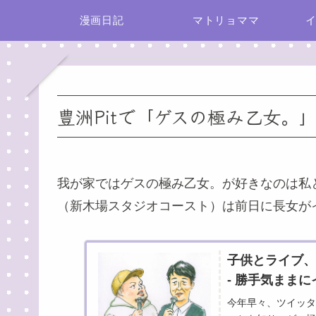
漫画日記
マトリョママ
豊洲Pitで「ゲスの極み乙女
我が家ではゲスの極み乙女。が好きなのは私
（新木場スタジオコースト）は前日に長女が
子供とライブ、の
- 勝手気まま
今年早々、ツイッタ