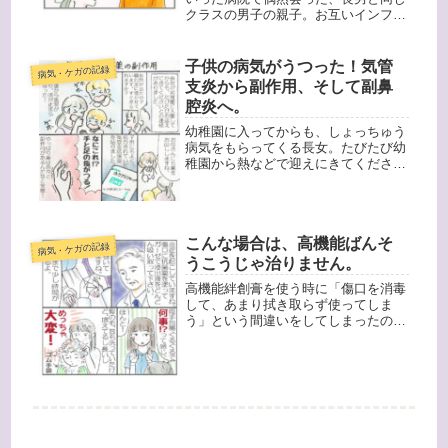
クラスの男子の親子。お互いインフル
エンザだと思っていたのですが、検査
結果は二人とも陰性！今回は長男の発
熱から２０時間経過しているので、イ
子供の病気がうつった！気管
病気・ケガの記録
ンフルエンザＢ型であっても検査で出
支炎から副作用、そして副鼻
る...
腔炎へ。
幼稚園に入ってからも、しょっちゅう
病気をもらってくる長女。たびたび幼
稚園から熱などで迎えにきてください
と連絡がありました。長女が年少の初
夏ごろ、気管支炎系の風邪にかかり、
私もうつってしまいました。しかもな
かなか治らず、咳のしすぎで胸が痛く
こんな場合は、高機能ばんそ
な...
病気・ケガの記録
うこうじゃ治りません。
高機能絆創膏を使う時に「傷口を消毒
して、あまり拭き取らず使ってしま
う」という間違いをしてしまったので
すが、すでに高機能ばんそうこうでは
難しい状態でした。なぜかというとす
でに傷口にばい菌が入り込み炎症を起
こしていのです。長女は前もケガから
とび...