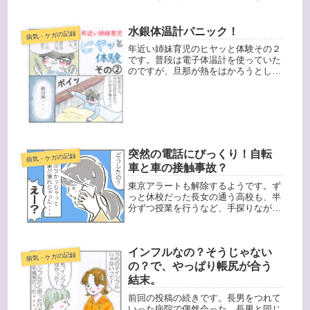
間がたって、警察官が来ました。長女
と、車を運転していた人で聴取を取ら
れましたが、お互いケガはなく、壊れ
水銀体温計パニック！
病気・ケガの記録
たのは長女が乗っていた自転車だけと
年近い姉妹育児のヒヤッと体験その２
い...
です。普段は電子体温計を使っていた
のですが、旦那が熱をはかろうとした
時たまたま電池がなかったらしく、昔
使っていた水銀の体温計を使ったので
した。そしてそのまま、寝室の棚に置
きっ放し。私はそうとは知らなかった
の...
突然の電話にびっくり！自転
病気・ケガの記録
車と車の接触事故？
東京アラートも解除するようです。ず
っと休校だった長女の通う高校も、半
分ずつ授業を行うなど、手探りながら
再開しています。そして、長女が学校
から「自転車保険加入義務化で、保険
加入確認」というお手紙を持って帰っ
インフルなの？そうじゃない
てきました。それで、あらためて去年
病気・ケガの記録
の...
の？で、やっぱり帳尻が合う
結末。
前回の投稿の続きです。長男をつれて
いった病院で偶然会った、長男と同じ