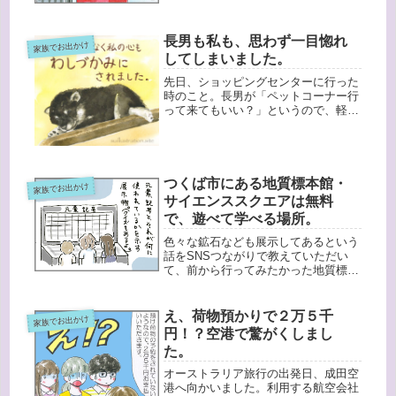
ものもある。果たして収まるの
か・・・。LCCが就航しているから
長男も私も、思わず一目惚れ
か、空港には重量計がある！さっそく
家族でお出かけ
スーツケ...
してしまいました。
先日、ショッピングセンターに行った
時のこと。長男が「ペットコーナー行
って来てもいい？」というので、軽い
気持ちで「いいよー。」と言いまし
た。するとなんとそこに、長男が七夕
の願い事に書いたとおりの柴犬がいた
のです。そう、長男（６歳）の今年の
七夕...
つくば市にある地質標本館・
家族でお出かけ
サイエンススクエアは無料
で、遊べて学べる場所。
色々な鉱石なども展示してあるという
話をSNSつながりで教えていただい
て、前から行ってみたかった地質標本
館へようやく行けました。入館する
と、すぐに「砂」の展示があります。
一口に「砂」と言っても、日本国内で
え、荷物預かりで２万５千
家族でお出かけ
も、海外でも、多種多様の砂があるこ
円！？空港で驚がくしまし
とに...
た。
オーストラリア旅行の出発日、成田空
港へ向かいました。利用する航空会社