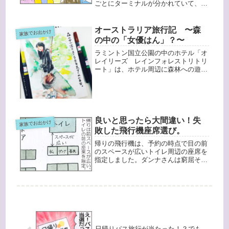
ごとにターミナルが分かれていて、
jetstarは「第３ターミナル」です。駐
車場は第２ターミナルなので、そこか
らはビルを移動しなくてはいけませ
オーストラリア旅行記 〜森
家族でお出かけ
ん。歩くと１５分くらいなんですけ...
の中の「女優はん」？〜
ラミントン国立公園の中のホテル「オ
レイリーズ レインフォレストリトリ
ート」は、ホテル周辺に森林への遊歩
道がいくつもあります。ところで、私
たちが泊まった部屋はテレビもラジオ
もありませんでした。（でもテレビが
あっても英語がわからないけど）とは
い...
良いと思ったら大間違い！失
家族でお出かけ
敗した飛行機座席選び。
帰りの飛行機は、予約の時点で目の前
のスペースが広いトイレ周辺の座席を
指定しました。ダンナさんは窮屈そう
だったので、帰りの飛行機は足を伸ば
せるかなと思ったんです。でも、これ
がとんでもない思い違い！さていざ乗
りこみ、シートベルト着用のサインが
消...
日帰りバス旅行が当たった！？でも