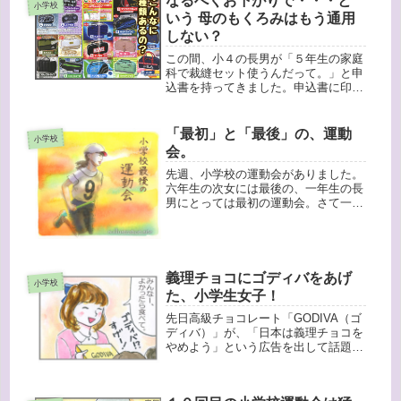
なるべくお下がりで・・・と
せんべい汁やら愛知県の味噌カツや
小学校
ら、...
いう 母のもくろみはもう通用
しない？
この間、小４の長男が「５年生の家庭
科で裁縫セット使うんだって。」と申
込書を持ってきました。申込書に印刷
してある裁縫セットの種類にびっく
り！デザインも豊富だし、スポーツブ
ランドもたくさんあるよ？？私の頃
「最初」と「最後」の、運動
小学校
は、男子用・女子用しかなかったけど
会。
な〜。...
先週、小学校の運動会がありました。
六年生の次女には最後の、一年生の長
男にとっては最初の運動会。さて一年
生の踊りが始まり、長男を撮ろうとカ
メラのファインダーを覗いてみると、
「あれ？こんなに身長伸びていたん
だ！」と改めて驚きました。赤ちゃん
の頃...
義理チョコにゴディバをあげ
小学校
た、小学生女子！
先日高級チョコレート「GODIVA（ゴ
ディバ）」が、「日本は義理チョコを
やめよう」という広告を出して話題に
なっていましたね。その時、
「GODIVA（ゴディバ）」は義理チョ
コでは普通あげないから、そんな強気