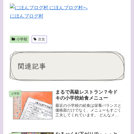
にほんブログ村
小学校
次女
関連記事
まるで高級レストラン？今ド
小学校
キの小学校給食メニュー
最近の小学校の給食は栄養バランスと
価格面だけでなく、メニューもすごく
工夫してくれています。 どんなメニ
ューかというと・・・月１回ある「日
本各地の味めぐり給食」の日。今月は
「〇〇県の郷土料理です」と青森県の