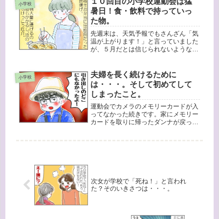
１０回目の小学校運動会は猛
なこと言えるのでは・・・と思ったり
小学校
し...
暑日！食・飲料で持っていっ
た物。
先週末は、天気予報でもさんざん「気
温が上がります！」と言っていました
が、５月だとは信じられないような猛
暑日でしたよね〜。しかし土曜日は小
学校の運動会がありました。小学校の
運動会も、長女の時から数えると今年
夫婦を長く続けるために
小学校
で１０回目ですが、暑さが厳しいとき
は・・・。そして初めてして
は...
しまったこと。
運動会でカメラのメモリーカードが入
ってなかった続きです。家にメモリー
カードを取りに帰ったダンナが戻って
きました。探したけど、引き出しのど
こにもなかったよ！え〜？おかしいな
ぁ。確かに入れたんだけど・・・ダン
ナは違うコンパクト一眼レフカメラを
持...
次女が学校で「死ね！」と言われ
た？そのいきさつは・・・。