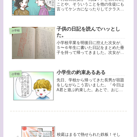
ことや、そういうことを他の生徒にも
言ってケンカになったりしてクラスで
孤立していること、下級生の女子にま
で嫌がられているということをお母さ
んに伝えました。えー！うちの子が次
子供の日記を読んでハッとし
女ちゃんにそんなこと言ったの？そし
小学校
て...
た。
小学校卒業を明後日に控えた次女が、
５〜６年生に書いた日記をまとめた冊
子を持って帰ってきました。次女が５
年生からその日の思ったことを書き、
担任の先生がそのことについて感想や
アドバイスを書いてくれています。た
小学生の約束あるある
った２年間ですが、その間の次女の成
小学校
長...
先日、学校から帰ってきた長男が宿題
をしながらこう言いました。「今日は
A君と遊ぶ約束した。あとで、おじぎ
草の前で待ち合わせてる。」待ち合わ
せがおじぎ草前？トトロの世界
か・・・(^ ^;)しかも「後で」って何時
なのよ。「えっと・・・３じはんか
な...
校庭はまるで熱せられた鉄板！そし