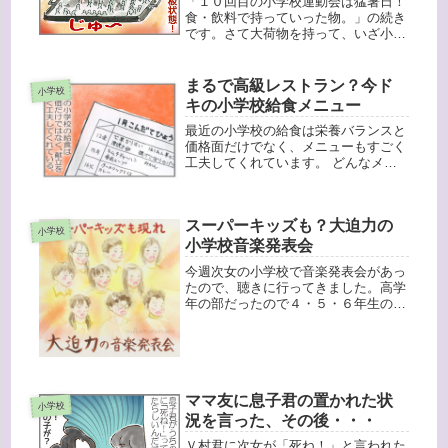
「１０回目の小学校運動会は猛暑日！
食・飲料で持っていった物。」の続き
です。さて大荷物を持って、いざ小学
校へ！と家を出たのに、プログラムを
忘れたことに気がついて道の途中で私
はいったん取りに戻りました。後から
まるで高級レストラン？今ド
小学校
小学校へ行くと、もう校庭はすごい
キの小学校給食メニュー
人！...
最近の小学校の給食は栄養バランスと
価格面だけでなく、メニューもすごく
工夫してくれています。 どんなメニ
ューかというと・・・月１回ある「日
本各地の味めぐり給食」の日。今月は
「〇〇県の郷土料理です」と青森県の
スーパーキッズも？大迫力の
せんべい汁やら愛知県の味噌カツや
小学校
ら、...
小学校音楽発表会
今週次女の小学校で音楽発表会があっ
たので、聴きに行ってきました。高学
年の部だったので４・５・６年生の学
年ごとに歌と楽器の演奏をします。実
は小学校の発表会って、かなりな聞き
応えがある内容だったりするんですよ
ね。毎年、小学校のこういう発表会に
行...
ママ友に息子君の置かれた状
小学校
況を言った、その後・・・
Ｖ村君に次女が「死ね！」と言われた