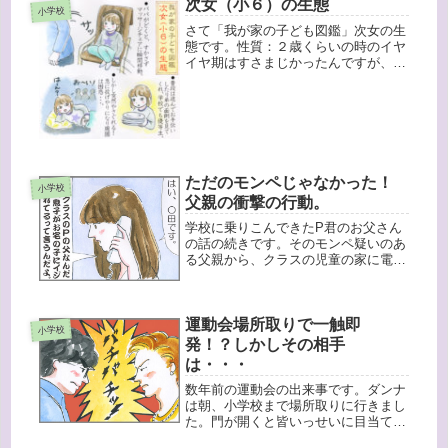
催されました。でも今年は午前中のみ
次女（小６）の生態
小学校
開催で、お弁当なし！我が家では、上
さて「我が家の子ども図鑑」次女の生
の姉...
態です。性質：２歳くらいの時のイヤ
イヤ期はすさまじかったんですが、そ
の後幼稚園や小学校の先生にはいつも
頼りにされる優等生。家でも（長女よ
りも）家のお手伝いも弟の面倒も見て
くれるので、助かっているのです
が・・...
ただのモンペじゃなかった！
小学校
父親の衝撃の行動。
学校に乗りこんできたP君のお父さん
の話の続きです。そのモンペ疑いのあ
る父親から、クラスの児童の家に電話
がかかってきたそうなんです！さ
て・・・ここからは後から聞いた話を
もとに想像で描いたものです（なので
運動会場所取りで一触即
事実と異なることは多少あると思いま
小学校
す）。...
発！？しかしその相手
は・・・
数年前の運動会の出来事です。ダンナ
は朝、小学校まで場所取りに行きまし
た。門が開くと皆いっせいに目当ての
場所まで走っていきます。さてここら