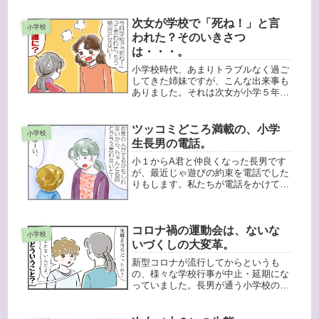
次女が学校で「死ね！」と言
小学校
われた？そのいきさつ
は・・・。
小学校時代、あまりトラブルなく過ご
してきた姉妹ですが、こんな出来事も
ありました。それは次女が小学５年生
の時のことです。学校から帰ってきた
次女が赤い顔をしながら、今日「死
ね！」って言われた。もう絶対にあい
ツッコミどころ満載の、小学
小学校
つのこと許さない！そう言った相手
生長男の電話。
は、同...
小１からA君と仲良くなった長男です
が、最近じゃ遊びの約束を電話でした
りもします。私たちが電話をかけてい
るのを見て、いつの間にか覚えた？と
思っていたら・・・ある日、自分でA
君の家に電話をかけた長男。いきなり
コロナ禍の運動会は、ないな
「〇〇（自分の名前）だけど・・・」
小学校
と...
いづくしの大変革。
新型コロナが流行してからというも
の、様々な学校行事が中止・延期にな
っていました。長男が通う小学校の運
動会も、春の予定だったのが秋に延び
たんですが、台風一過の今日、無事開