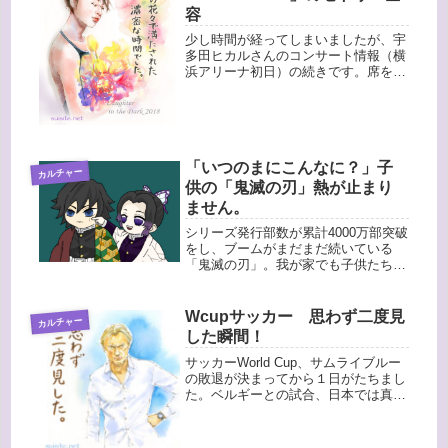
容
少し時間が経ってしまいましたが、宇
多田ヒカルさんのコンサート情報（横
浜アリーナ初日）の続きです。席を見
つけ、いよいよ開始の時間になりまし
た。登場を待ち焦がれる歓声の中、ス
テージの中央から現れる宇多田ヒカル
さん！最初の曲は「あなた」・・・一
気...
「いつのまにこんなに？」子
カルチャー
供の「鬼滅の刃」熱が止まり
ません。
シリーズ発行部数が累計4000万部突破
をし、ブームがまだまだ続いている
「鬼滅の刃」。我が家でも子供たちが
大いにハマっています。最初は
Amazon prime videoで次女がアニメを
見ていたんですが、どんどんのめり込
Wcupサッカー 思わず二度見
カルチャー
んでいったある日・・・...
した瞬間！
サッカーWorld Cup、サムライブルー
の敗退が決まってから１日がたちまし
た。ベルギーとの試合、日本では真夜
中の３時からの放送でしたが、瞬間最
高視聴率が４２％くらいまで達したそ
うですね！そんなに見ていたなんてす