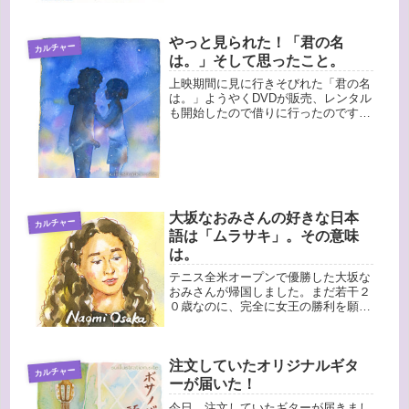
ごい！・・・で、私は夜は起き...
やっと見られた！「君の名
カルチャー
は。」そして思ったこと。
上映期間に見に行きそびれた「君の名
は。」ようやくDVDが販売、レンタル
も開始したので借りに行ったのです
が・・・何十本も入荷されているにも
かかわらず、一本もない！１回目、２
回目と空振りに終わり、３回目は朝早
く行ってようやく借りることができま
し...
大坂なおみさんの好きな日本
カルチャー
語は「ムラサキ」。その意味
は。
テニス全米オープンで優勝した大坂な
おみさんが帰国しました。まだ若干２
０歳なのに、完全に女王の勝利を願う
ムードの中で優勝を決めたこと、本当
にすごいですよね。以前より絞って細
くなったせいか、対する女王の貫禄に
比べると妖精みたいに見えましたが、
注文していたオリジナルギタ
カルチャー
実...
ーが届いた！
今日、注文していたギターが届きまし