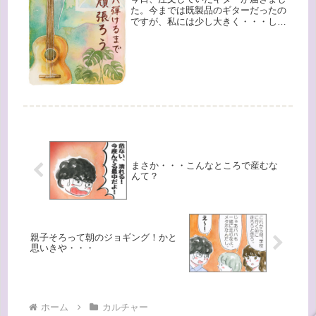
た。今までは既製品のギターだったの
ですが、私には少し大きく・・・しか
も、私は小指が短いらしく、コードに
小指がなかなか届かなくて苦労してい
たんです。今回、少しネックの部分を
短く&薄く作ってもらったオーダーの
も...
まさか・・・こんなところで産むな
んて？
親子そろって朝のジョギング！かと
思いきや・・・
ホーム
カルチャー