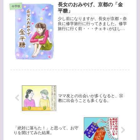
長女のおみやげ、京都の「金
しないか呼びかけていたそうです。...
中学校
平糖」
少し前になりますが、長女が京都・奈
良に修学旅行に行ってきました。修学
旅行に行く前・・・チェキ↓がほしい
とゴネて、Amazon（ちなみに「チェ
キ」って、ポラロイドカメラです。少
し前から学生の間でブームになってい
たらしいです。）いや、買わないよ...
ママ友との出会いが多くなると、宗
教に出会うことも多くなる。
「絶対に落ちた！」と思って、お守
りを開けてみた結果。