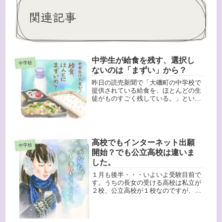
関連記事
中学生が給食を残す、選択し
中学校
ないのは「まずい」から？
昨日の読売新聞で「大磯町の中学校で
提供されている給食を、ほとんどの生
徒がものすごく残している。」という
記事があり、反響をよんでいました。
この原因として「まずいから」という
点のみで取り上げられています
が・・・本当に「まずい」のでしょう
か？だと...
高校でもインターネット出願
中学校
開始？でも公立高校は違いま
した。
１月も後半・・・いよいよ受験目前で
す。うちの長女の受ける高校は私立が
２校、公立高校が１校なのですが、す
べて願書の受付が１月後半からの開始
だったので、「まだかな〜」とちょっ
と落ち着かない感じでした。そしてよ