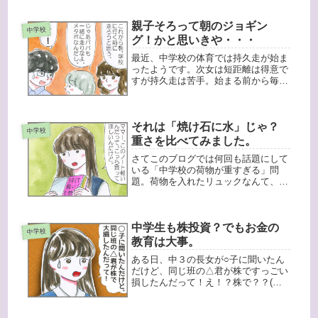
うやく私立高校の願書受付が始まった
ん...
親子そろって朝のジョギン
中学校
グ！かと思いきや・・・
最近、中学校の体育では持久走が始ま
ったようです。次女は短距離は得意で
すが持久走は苦手。始まる前から毎日
「ほんとやだ〜！」と言い続け、いざ
始まると、みんな早い！特に運動部が
いつも走っているからかめちゃくちゃ
それは「焼け石に水」じゃ？
早いよ！次女は美術部で普段走ること
中学校
も...
重さを比べてみました。
さてこのブログでは何回も話題にして
いる「中学校の荷物が重すぎる」問
題。荷物を入れたリュックなんて、漬
物石にちょうどいいくらいです。そん
な中、ノートを切らして買いに行った
時・・・ママー、このノート軽くて薄
中学生も株投資？でもお金の
いんだって。こっち買ってそう！最近
中学校
この...
教育は大事。
ある日、中３の長女が○子に聞いたん
だけど、同じ班の△君が株ですっごい
損したんだって！え！？株で？？(￣Д
￣;)よくよく聞いてみると、社会の先
生が経済の授業の一環で、子どもたち
に班ごとに「株式投資ゲーム」に参加