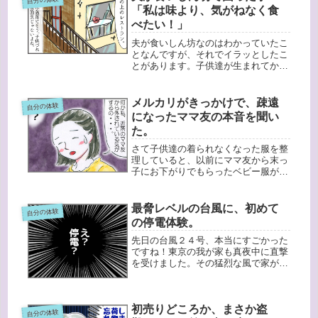
ま...
「私は味より、気がねなく食
べたい！」
夫が食いしん坊なのはわかっていたこ
となんですが、それでイラッとしたこ
とがあります。子供達が生まれてか
ら、たまに外食に行くとなると、ファ
ミレスやファーストフードでした。ダ
ンナも意外とハンバーガーとか好きな
メルカリがきっかけで、疎遠
自分の体験
んですが、何より周囲も家族連れが多
になったママ友の本音を聞い
いの...
た。
さて子供達の着られなくなった服を整
理していると、以前にママ友から末っ
子にお下がりでもらったベビー服が出
てきました。そのベビー服はブランド
ものでまだまだきれい。もう周囲に赤
ちゃんもいないし、どうしようか
最脅レベルの台風に、初めて
自分の体験
な？・・・実はそのママ友はお互いの
の停電体験。
第１子...
先日の台風２４号、本当にすごかった
ですね！東京の我が家も真夜中に直撃
を受けました。その猛烈な風で家が揺
れる！！すごい音と振動で目が覚めま
した。目を開けて今どういう状況なの
か確認しようとすると、部屋の中にう
初売りどころか、まさか盗
っすら光る電化製品の主電源のランプ
自分の体験