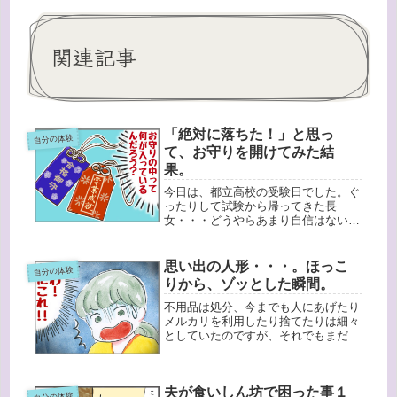
関連記事
「絶対に落ちた！」と思っ
自分の体験
て、お守りを開けてみた結
果。
今日は、都立高校の受験日でした。ぐ
ったりして試験から帰ってきた長
女・・・どうやらあまり自信はないよ
うです。そういえば、私も都立高校を
受験した時のことを思い出しました。
（以下↓は私の時の経験談です）私も
思い出の人形・・・。ほっこ
自分の体験
試験の出来が悪かったことですごく落
りから、ゾッとした瞬間。
ちこみ...
不用品は処分、今までも人にあげたり
メルカリを利用したり捨てたりは細々
としていたのですが、それでもまだ手
をつけていないものもありました。そ
れは、子供達が小さかった頃に作って
あげたものやぬいぐるみなど。でもそ
夫が食いしん坊で困った事１
こも今回思い切って片付けることにし
自分の体験