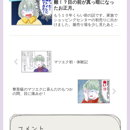
が...
難！？目の前が真っ暗になっ
たお正月。
もう１０年くらい前の話です。家族で
ショッピングセンターの初売りに出か
けました。服売り場を少し見たあと、
トイレに行きたがる長女と次女と一緒
に多目的トイレに入りました。女の子
はおしっこでも座らせないといけない
し、特に冬は厚着していたりタイツを
履...
マツエク初・体験記
整形級のマツエクに喜んだのもつか
の間、目に痛みが！
コメント