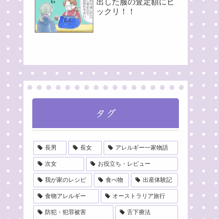
出した服の査定額にビ
ックリ！！
タグ
長男
長女
アレルギー一家物語
次女
お役立ち・レビュー
我が家のレシピ
食べ物
出産体験記
食物アレルギー
オーストラリア旅行
防犯・犯罪被害
舌下療法