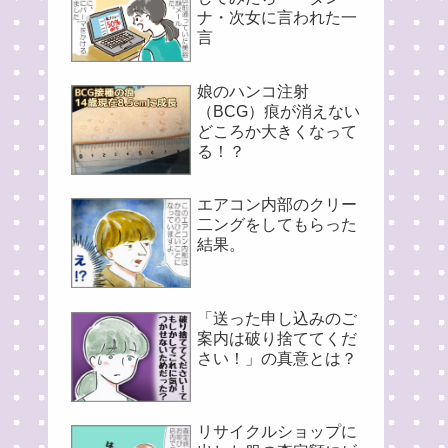
ナ・次女に言われた一
言
娘のハンコ注射
（BCG）痕が消えない
どころか大きくなって
る！？
エアコン内部のクリー
二ングをしてもらった
結果。
「送った申し込みのご
案内は破り捨ててくだ
さい！」の真意とは？
リサイクルショップに