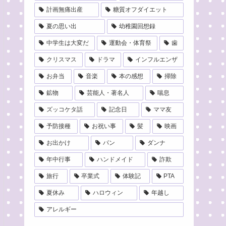
計画無痛出産
糖質オフダイエット
夏の思い出
幼稚園回想録
中学生は大変だ
運動会・体育祭
歯
クリスマス
ドラマ
インフルエンザ
お弁当
音楽
本の感想
掃除
鉱物
芸能人・著名人
喘息
ズッコケタ話
記念日
ママ友
予防接種
お祝い事
髪
映画
お出かけ
パン
ダンナ
年中行事
ハンドメイド
詐欺
旅行
卒業式
体験記
PTA
夏休み
ハロウィン
年越し
アレルギー