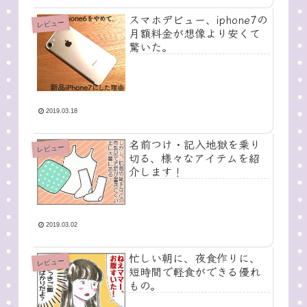
スマホデビュー、iphone7の
レビュー
月額料金が想像より安くて
驚いた。
2019.03.18
名前つけ・記入地獄を乗り
レビュー
切る、様々なアイテムを紹
介します！
2019.03.02
忙しい朝に、夜食作りに、
レビュー
短時間で軽食ができる優れ
もの。