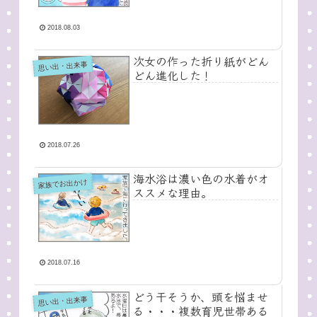
2018.08.03
次女の作った折り紙がどん
思い出・出来事
どん進化した！
2018.07.26
海水浴は濃い色の水着がオ
家族でお出かけ
ススメな理由。
2018.07.16
どう干そうか、頭を悩ませ
思い出・出来事
る・・・複数育児世帯ある