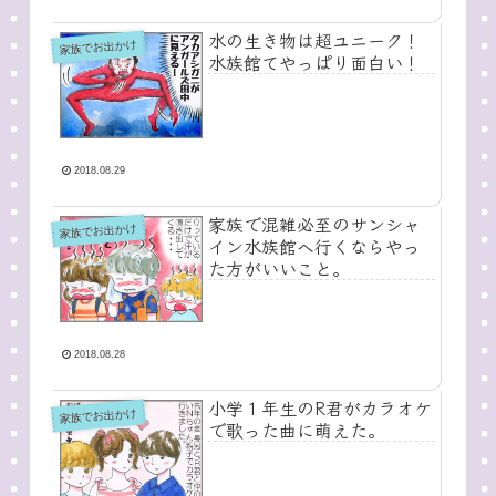
水の生き物は超ユニーク！
家族でお出かけ
水族館てやっぱり面白い！
2018.08.29
家族で混雑必至のサンシャ
家族でお出かけ
イン水族館へ行くならやっ
た方がいいこと。
2018.08.28
小学１年生のR君がカラオケ
家族でお出かけ
で歌った曲に萌えた。