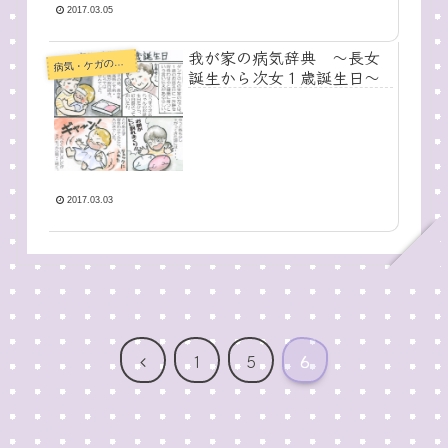
2017.03.05
我が家の病気辞典 〜長女
病
気・ケガの記録
誕生から次女１歳誕生日〜
2017.03.03
前
1
5
6
へ