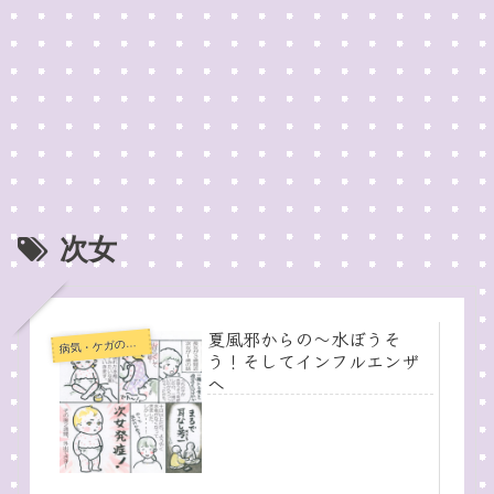
次女
夏風邪からの〜水ぼうそ
病
気・ケガの記録
う！そしてインフルエンザ
へ