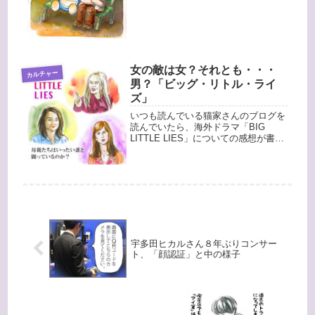
たものですが、この記事を思い出しま
した。とうとう、のぶ代さんは夫（砂
川さん）のそばへ旅立ったのかな...
女の敵は女？それとも・・・
カルチャー
男？「ビッグ・リトル・ライ
ズ」
いつも読んでいる猫家さんのブログを
読んでいたら、海外ドラマ「BIG
LITTLE LIES」についての感想が書い
てあって、とても面白そうだったので
見てみたくなり・・・もしかして
Amazon プライムビデオで見られるか
な？と調べたらあったので...
宇多田ヒカルさん８年ぶりコンサー
ト、「顔認証」と中の様子