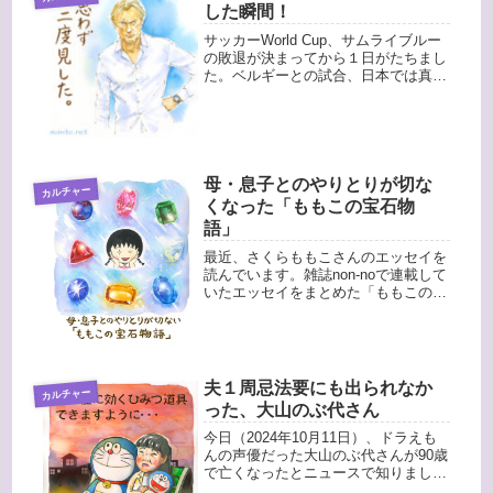
した瞬間！
サッカーWorld Cup、サムライブルー
の敗退が決まってから１日がたちまし
た。ベルギーとの試合、日本では真夜
中の３時からの放送でしたが、瞬間最
高視聴率が４２％くらいまで達したそ
うですね！そんなに見ていたなんてす
ごい！・・・で、私は夜は起き...
母・息子とのやりとりが切な
カルチャー
くなった「ももこの宝石物
語」
最近、さくらももこさんのエッセイを
読んでいます。雑誌non-noで連載して
いたエッセイをまとめた「ももこの宝
石物語 (集英社文庫)」は、宝石の魅力
にとりつかれたさくらさんが、色々な
宝石を集めていくエピソード集です。
Amazon「ちびまるこち...
夫１周忌法要にも出られなか
カルチャー
った、大山のぶ代さん
今日（2024年10月11日）、ドラえも
んの声優だった大山のぶ代さんが90歳
で亡くなったとニュースで知りまし
た。以下の文章はすでに７年前に書い