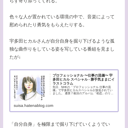
らず寄り添ってくれる。
色々な人が置かれている環境の中で、音楽によって
慰められたり勇気をもらえたりする。
宇多田ヒカルさんが自分自身を掘り下げるような孤
独な曲作りをしている姿を写している番組を見まし
たが↓
プロフェッショナル 〜仕事の流儀〜 宇
多田ヒカル スペシャル - 勝手気ままにイ
ラストコラム
先日、NHKの「プロフェッショナル 仕事の流
儀」で宇多田ヒカルスペシャルが放送されてい
ました。 通算７枚目のアルバム「初恋」のリリ
ース記念なのでしょうか。 収録曲の製作の過程
と裏側まで見せるという、驚きの内容でした。
初恋 宇多田ヒカル J...
suisa.hatenablog.com
「自分自身」を極限まで掘り下げていくようでい