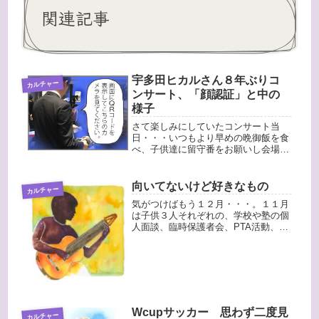
関連記事
宇多田ヒカルさん８年ぶりコ
カルチャー
ンサート、「顔認証」と中の
様子
さて楽しみにしていたコンサート当
日・・・いつもより早めの晩御飯を食
べ、子供達に留守番をお願いし会場
へ。しかし外は土砂降り！普通のスニ
ーカーを履いていったら、水たまりに
足を突っ込んでビシャビシャになって
向いてないけど好きなもの
カルチャー
しまいました。その状態では気持ち悪
気がつけばもう１２月・・・。１１月
すぎる...
は子供３人それぞれの、学校や塾の個
人面談、臨時保護者会、PTA活動、学
芸会と本当に親の出番が多い月でし
た。そしてさらに長男のケガがあった
り、長男のクラスがインフルエンザの
児童が多くて学級閉鎖になってしまっ
た...
Wcupサッカー 思わず二度見
カルチャー