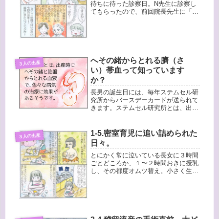
待ちに待った診察日。N先生に診察し
てもらったので、前回院長先生に「女
の子」と言われたことを告げました。
N先生はいえ、男の子ですよとキッパ
リ。ですよね〜（やっぱり）実は、そ
の次の診察では胎児の心臓の検査だっ
た...
へその緒からとれる臍（さ
３人の出産
い）帯血って知っています
か？
長男の誕生日には、毎年ステムセル研
究所からバースデーカードが送られて
きます。ステムセル研究所とは、出産
時に胎盤とへその緒からとれるさい帯
血を保存しておく民間の研究所で、長
男が出産するときにさい帯血保存を申
1-5.密室育児に追い詰められた
３人の出産
し込んだのです。送られてきたバース
日々。
デ...
とにかく常に泣いている長女に３時間
ごとどころか、１〜２時間おきに授乳
し、その都度オムツ替え。小さく生ま
れた長女は新生児用のオムツでも大き
くて、隙間からいつもウンチが漏れて
いたので、そのたび着替え。ウンチの
シミだから手で洗わないとだし、なか
な...