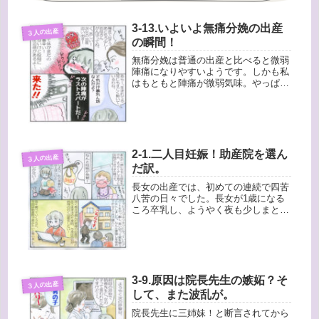
3-13.いよいよ無痛分娩の出産
３人の出産
の瞬間！
無痛分娩は普通の出産と比べると微弱
陣痛になりやすいようです。しかも私
はもともと陣痛が微弱気味。やっぱり
最後の瞬間まで陣痛の間隔が３分ほど
あいていました。さてその陣痛の波を
掴んで渾身の力を込めた時、赤ちゃん
の頭から少し下まで出たようでした。
こ...
2-1.二人目妊娠！助産院を選ん
３人の出産
だ訳。
長女の出産では、初めての連続で四苦
八苦の日々でした。長女が1歳になる
ころ卒乳し、ようやく夜も少しまとま
って寝る様になり、多少余裕が持てる
ようになってきた時です。妊娠が発覚
しました！その時はかなり呆然としま
したね・・・。でも、子供は２人以上
欲...
3-9.原因は院長先生の嫉妬？そ
３人の出産
して、また波乱が。
院長先生に三姉妹！と断言されてから