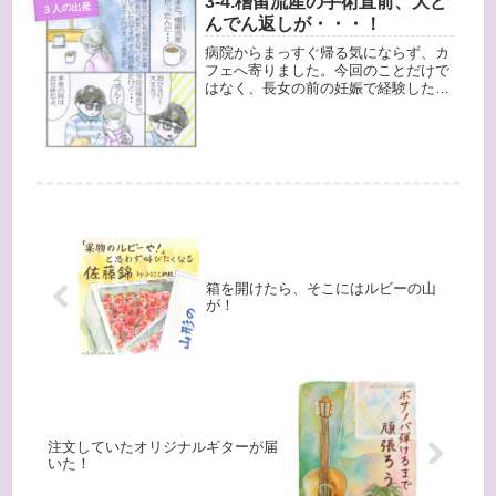
3-4.稽留流産の手術直前、大ど
３人の出産
んでん返しが・・・！
病院からまっすぐ帰る気にならず、カ
フェへ寄りました。今回のことだけで
はなく、長女の前の妊娠で経験した稽
留流産の時のことまで思い出されてき
ました。初期流産は妊娠全体の１５％
くらい起こるらしく、そのほとんどは
染色体の異常などらしいです。（けっ
こ...
箱を開けたら、そこにはルビーの山
が！
注文していたオリジナルギターが届
いた！