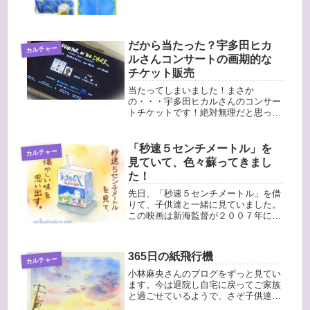
だから当たった？宇多田ヒカ
カルチャー
ルさんコンサートの画期的な
チケット販売
当たってしまいました！まさか
の・・・宇多田ヒカルさんのコンサー
トチケットです！絶対無理だと思って
いたので、本当に「やったー！」って
なりました。とはいえ今回（１１月）
のLaughter in the Dark Tour 2018のチ
「秒速５センチメートル」を
カルチャー
ケット販売...
見ていて、色々蘇ってきまし
た！
先日、「秒速５センチメートル」を借
りて、子供達と一緒に見ていました。
この映画は新海監督が２００７年に制
作した映画で、主人公が親の仕事の都
合で鹿児島の種子島へ引っ越しをする
のですが、種子島でのシーンで思わず
365日の紙飛行機
カルチャー
「あっ！」と言ってしまいました。
そ...
小林麻央さんのブログをずっと見てい
ます。今は退院し自宅に戻ってご家族
と過ごせているようで、さぞ子供達も
喜んで、甘えているのでしょうね。と