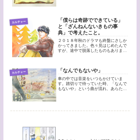
ころで以前、まだ麻央さんが入院中の
時の記事ですが朝になると入院中だ
け、心の中にAKB48さんの「365日...
「僕らは奇跡でできている」
カルチャー
と「ざんねんないきもの事
典」で考えたこと。
２０１８年秋のドラマも終盤にさしか
かってきました。色々見はじめたんで
すが、途中で脱落したものもありま
す。先日はけっこうハマって見ていた
「結婚相手は抽選で」の最終回で、納
得の終わり方でした。そして、ドキド
「なんでもないや」
キワクワクするようなドラマではない
カルチャー
んで...
車の中では音楽をいつもかけていま
す。踏切りで待っていた時、「なんで
もないや」という曲が流れ、あらため
ていい曲だなと思ったのです。この曲
は映画「君の名は。」のために
RADWIMPSのボーカル野田洋次郎さ
んが作詞作曲したものですが実は映画
は、タ...