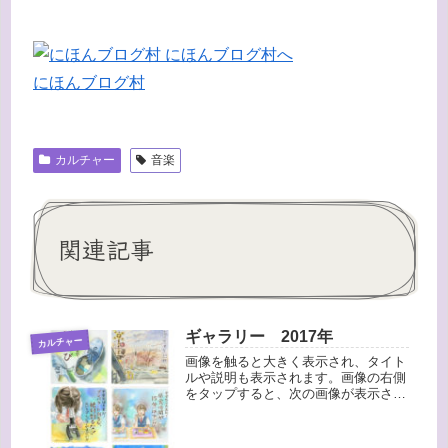
にほんブログ村
カルチャー
音楽
関連記事
ギャラリー 2017年
カルチャー
画像を触ると大きく表示され、タイト
ルや説明も表示されます。画像の右側
をタップすると、次の画像が表示され
ます。" order_by="sortorder"
order_direction="ASC"
returns="included" ma...