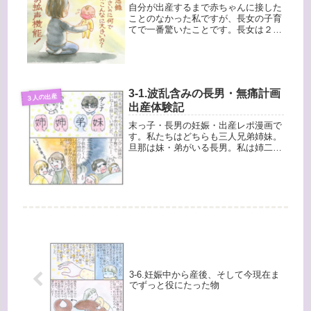
自分が出産するまで赤ちゃんに接した
ことのなかった私ですが、長女の子育
てで一番驚いたことです。長女は２５
００ｇと小粒ちゃんでしたが、泣き声
がとにかく大きかったんです！なんで
こんな大きな声を出し続けられるの
か？そんな大きさで泣き続けるなん
て、大...
3-1.波乱含みの長男・無痛計画
３人の出産
出産体験記
末っ子・長男の妊娠・出産レポ漫画で
す。私たちはどちらも三人兄弟姉妹。
旦那は妹・弟がいる長男。私は姉二人
のいる末っ子です。 それなので結婚
当初は子供は三人ほしいな。とお互い
思っていました。でも、姉妹が生まれ
て子育ての大変さを思い知り！「あと
一...
3-6.妊娠中から産後、そして今現在ま
でずっと役にたった物