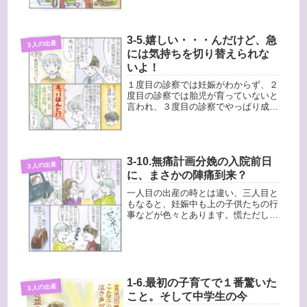
まだ幸運だったのかもしれないのです
が...
3-5.嬉しい・・・んだけど、急
３人の出産
には気持ちを切り替えられな
いよ！
１度目の診察では妊娠がわからず、２
度目の診察では胎児が育っていないと
言われ、３度目の診察でやっぱり成長
してるって・・・！？この前の診察
で、心拍が見えないって言われたんで
すけど・・・う〜ん、そうです
か・・・。とにかく手術はキャンセル
3-10.無痛計画分娩の入院前日
しますね。...
３人の出産
に、まさかの陣痛到来？
一人目の出産の時とは違い、三人目と
もなると、妊娠中も上の子供たちの行
事などが色々とあります。慌ただしく
過ごしているうちに、とうとう入院予
定日の前日になりました。もう、しば
らくゆっくりできそうもないので、マ
マ友を家に呼んでおしゃべり。（私）
最...
1-6.最初の子育てで１番驚いた
３人の出産
こと。そして中学生の今