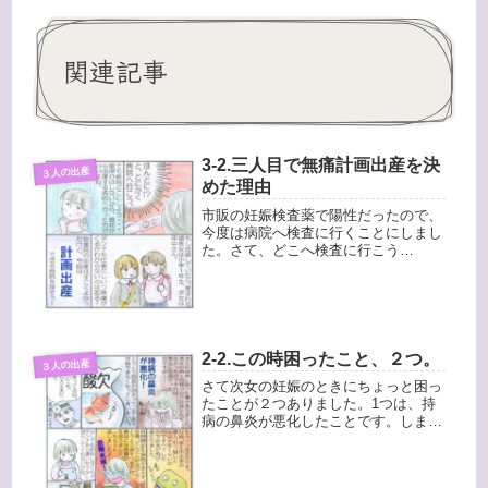
関連記事
3-2.三人目で無痛計画出産を決
３人の出産
めた理由
市販の妊娠検査薬で陽性だったので、
今度は病院へ検査に行くことにしまし
た。さて、どこへ検査に行こう
か・・・。今回も里帰りはしないつも
りだったので、できれば転院しないで
そのまま出産までできるところがい
い。もし妊娠していたとしたら、出産
するころは...
2-2.この時困ったこと、２つ。
３人の出産
さて次女の妊娠のときにちょっと困っ
たことが２つありました。1つは、持
病の鼻炎が悪化したことです。しまい
には両鼻が詰まり鼻呼吸がまったくで
きなくなり、夜もあまり眠れず、酸欠
の金魚みたいでした。ツワリがない分