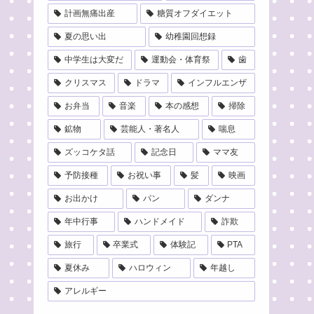
計画無痛出産
糖質オフダイエット
夏の思い出
幼稚園回想録
中学生は大変だ
運動会・体育祭
歯
クリスマス
ドラマ
インフルエンザ
お弁当
音楽
本の感想
掃除
鉱物
芸能人・著名人
喘息
ズッコケタ話
記念日
ママ友
予防接種
お祝い事
髪
映画
お出かけ
パン
ダンナ
年中行事
ハンドメイド
詐欺
旅行
卒業式
体験記
PTA
夏休み
ハロウィン
年越し
アレルギー