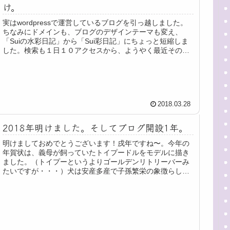
け。
実はwordpressで運営しているブログを引っ越しました。
ちなみにドメインも、ブログのデザインテーマも変え、
「Suiの水彩日記」から「Sui彩日記」にちょっと短縮しま
した。検索も１日１０アクセスから、ようやく最近その１
０倍のアクセスがくる...
2018.03.28
2018年明けました。そしてブログ開設1年。
明けましておめでとうございます！戌年ですね〜。今年の
年賀状は、義母が飼っていたトイプードルをモデルに描き
ました。（トイプーというよりゴールデンリトリーバーみ
たいですが・・・）犬は安産多産で子孫繁栄の象徴らしい
ですが、今年義母の飼っていたトイ...