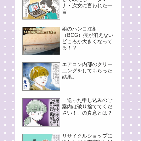
ナ・次女に言われた一
言
娘のハンコ注射
（BCG）痕が消えない
どころか大きくなって
る！？
エアコン内部のクリー
二ングをしてもらった
結果。
「送った申し込みのご
案内は破り捨ててくだ
さい！」の真意とは？
リサイクルショップに