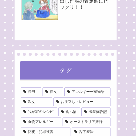
出した服の査定額にビ
ックリ！！
タグ
長男
長女
アレルギー一家物語
次女
お役立ち・レビュー
我が家のレシピ
食べ物
出産体験記
食物アレルギー
オーストラリア旅行
防犯・犯罪被害
舌下療法