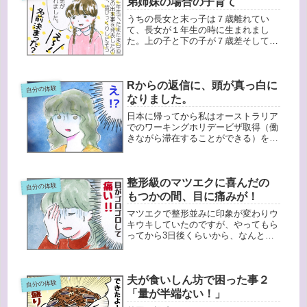
弟姉妹の場合の子育て
うちの長女と末っ子は７歳離れてい
て、長女が１年生の時に生まれまし
た。上の子と下の子が７歳差そしてた
またま生まれた翌日長女が日直で、昨
日の出来事を話すことになり、クラス
のみんなに弟が生まれた事を発表する
Rからの返信に、頭が真っ白に
ことになったそうです。長男が赤ちゃ
自分の体験
ん・幼...
なりました。
日本に帰ってから私はオーストラリア
でのワーキングホリデービザ取得（働
きながら滞在することができる）を目
標にすることにしました。しかしワー
キンギホリデーには貯金額や年齢の条
件があり、私の場合設定の貯金額を貯
整形級のマツエクに喜んだの
めるのにその当時の年齢制限２５歳
自分の体験
（今...
もつかの間、目に痛みが！
マツエクで整形並みに印象が変わりウ
キウキしていたのですが、やってもら
ってから3日後くらいから、なんとな
く目がゴロゴロした感じがしていまし
た。「目にゴミが入ったのかな？」と
思っていたのですが、全然治らない。
夫が食いしん坊で困った事２
そしてある日・・・朝起きると目が痛
自分の体験
く...
「量が半端ない！」