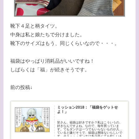
靴下４足と柄タイツ。
中身は私と娘たちで分けました。
靴下のサイズはもう、同じくらいなので・・・。
福袋はやっぱり消耗品がいいですね！
しばらくは「福」が続きそうです。
前の投稿↓
ミッション2018：「福袋をゲットせ
よ！」
皆さん、福袋は好きですか？私はこういうの、
好きなんですよね。なので、毎年買っていま
す。でもダンナは一つでもいらないものが入っ
ていると嫌だそうで、福袋は興味ないらしいで
す。そう・・・ダンナは多少高くても欲しいも