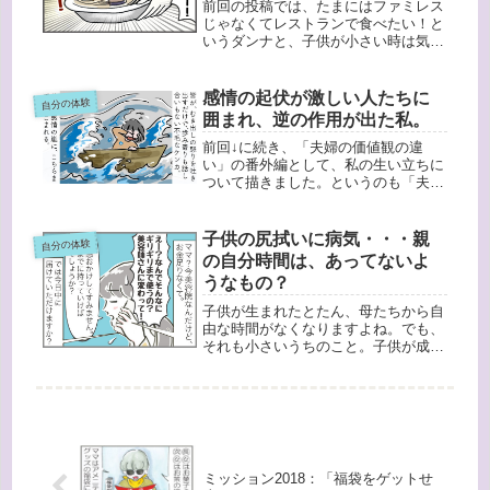
前回の投稿では、たまにはファミレス
じゃなくてレストランで食べたい！と
いうダンナと、子供が小さい時は気兼
ねなくいられるファミレスがいい！と
いう私のエピソードを書きました↓さ
て、食いしん坊のダンナは、普段もお
感情の起伏が激しい人たちに
自分の体験
いしいものを食べたい人。以前も休日
囲まれ、逆の作用が出た私。
な...
前回↓に続き、「夫婦の価値観の違
い」の番外編として、私の生い立ちに
ついて描きました。というのも「夫か
ら、人の話を聞くのが苦手なこと」を
指摘され、あらためて考えているうち
に、自分の育ってきた環境も今の自分
子供の尻拭いに病気・・・親
自分の体験
のコミュニケーションの取り方に少な
の自分時間は、あってないよ
から...
うなもの？
子供が生まれたとたん、母たちから自
由な時間がなくなりますよね。でも、
それも小さいうちのこと。子供が成長
していくにつれ、だんだんと自分の時
間も増えていくはず・・・と思ってい
たんですが、なかなかそうはいかない
んですよね。先週末のことです。鬼滅
グ...
ミッション2018：「福袋をゲットせ