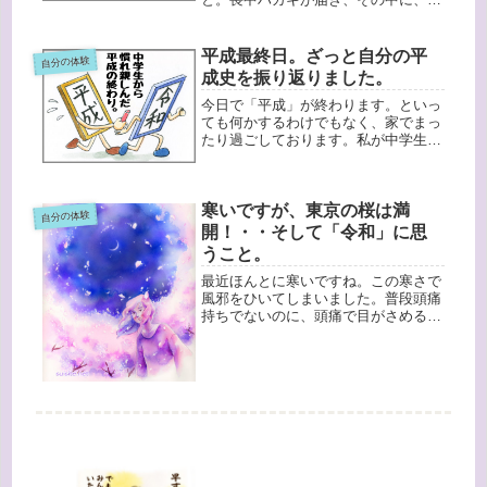
学生の時の友人夫妻からのものがあり
ました。義理のお母さんが亡くなった
んだ・・・。という気持ちがあったの
平成最終日。ざっと自分の平
自分の体験
か、夢にその友人が出てきたんです
成史を振り返りました。
が、な...
今日で「平成」が終わります。といっ
ても何かするわけでもなく、家でまっ
たり過ごしております。私が中学生の
時に昭和が終わり、生きてきた平成時
代（年がわかる・・・）。昭和よりず
っと長く生きてるんだから、平成の人
寒いですが、東京の桜は満
間なのかも？と思うんですが、やっぱ
自分の体験
り...
開！・・そして「令和」に思
うこと。
最近ほんとに寒いですね。この寒さで
風邪をひいてしまいました。普段頭痛
持ちでないのに、頭痛で目がさめると
いう体験・・・！しかし以前バファリ
ンを飲んだら、目の周りが殴られたみ
たいに茶色く変色してしまったので、
怖くて歯医者さんでもらった痛み止め
を...