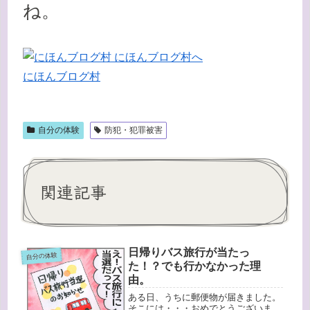
ね。
にほんブログ村
自分の体験
防犯・犯罪被害
関連記事
日帰りバス旅行が当たっ
自分の体験
た！？でも行かなかった理
由。
ある日、うちに郵便物が届きました。
そこには・・・おめでとうございま