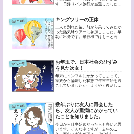
す！日帰りバス旅行が当選しました！
と書いてありました。で、その差出元
を見ると確かによく買い物に行くお
店。そういえば、前に◯◯円以上の買
キングツリーの正体
自分の体験
い物で１口応募ができる抽選があって
二人と別れた後、前から乗ってみたか
応募し...
った熱気球ツアーに参加しました。早
朝に出発です。飛行機ではもっと高い
場所を飛んでいるんですけど、気球は
カゴに乗っているわけで体はむき出し
なわけです。その分空を飛んでいる感
覚がすごい。（実は若い頃はジェット
コ...
お年玉で、日本社会のひずみ
自分の体験
を見た次女！
年末にインフルにかかってしまって、
家族から隔離した状態で年末年始を過
ごしていましたが、ようやく復活しま
した。体は元気なのに引きこもるっ
て、違う意味でキツイですね・・・。
自分が経験してみて、会話もないとネ
数年ぶりに友人に再会した
ガティブになりやすいのかな・・・っ
自分の体験
てあ...
ら、友人が重病にかかってい
たことを知りました。
今日から仕事始めだった人も多いと思
います。そんな中ですが、去年のこ
と。喪中ハガキが届き、その中に、中