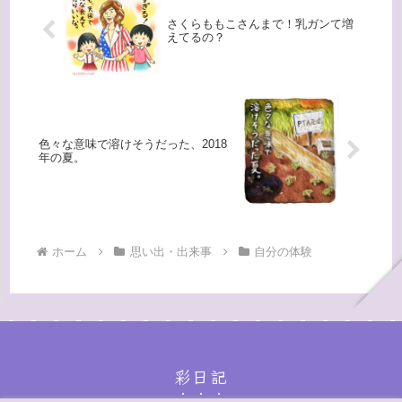
さくらももこさんまで！乳ガンて増
えてるの？
色々な意味で溶けそうだった、2018
年の夏。
ホーム
思い出・出来事
自分の体験
彩日記