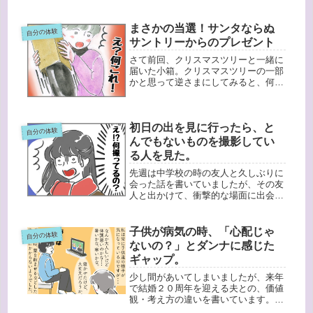
とがあると描きました。今はなるべく
注意するようにはしています（が、や
っぱり出てしまいます）。意外と「私
まさかの当選！サンタならぬ
自分の体験
もそう」と言ってくれる方も多かった
サントリーからのプレゼント
ん...
さて前回、クリスマスツリーと一緒に
届いた小箱。クリスマスツリーの一部
かと思って逆さまにしてみると、何や
ら黒くて重いものがゴロッとでてきま
した。？？？？？なんと出てきたのは
スペインのスパークリングワイン「フ
初日の出を見に行ったら、と
レシネ」の大きなボトル！全く意味が
自分の体験
わ...
んでもないものを撮影してい
る人を見た。
先週は中学校の時の友人と久しぶりに
会った話を書いていましたが、その友
人と出かけて、衝撃的な場面に出会っ
たことを思い出しました。それは私と
彼女が中３の時のこと・・・高尾山に
初日の出を見に行きました。夜明け前
子供が病気の時、「心配じゃ
自分の体験
から初日の出を見ようと、けっこう多
ないの？」とダンナに感じた
く...
ギャップ。
少し間があいてしまいましたが、来年
で結婚２０周年を迎える夫との、価値
観・考え方の違いを書いています。今
回は、子供に対しての感じ方・行動の