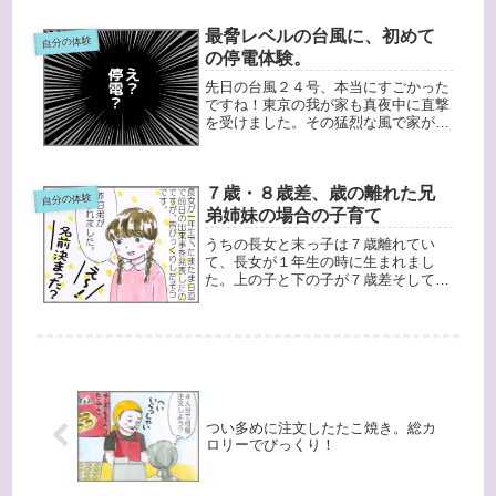
違いです。うちの子供達は皆アレルギ
ー持ちで病弱だったこともあり、本当
最脅レベルの台風に、初めて
自分の体験
によく病気をしていました。子供の様
の停電体験。
子...
先日の台風２４号、本当にすごかった
ですね！東京の我が家も真夜中に直撃
を受けました。その猛烈な風で家が揺
れる！！すごい音と振動で目が覚めま
した。目を開けて今どういう状況なの
か確認しようとすると、部屋の中にう
７歳・８歳差、歳の離れた兄
っすら光る電化製品の主電源のランプ
自分の体験
が...
弟姉妹の場合の子育て
うちの長女と末っ子は７歳離れてい
て、長女が１年生の時に生まれまし
た。上の子と下の子が７歳差そしてた
またま生まれた翌日長女が日直で、昨
日の出来事を話すことになり、クラス
のみんなに弟が生まれた事を発表する
ことになったそうです。長男が赤ちゃ
ん・幼...
つい多めに注文したたこ焼き。総カ
ロリーでびっくり！