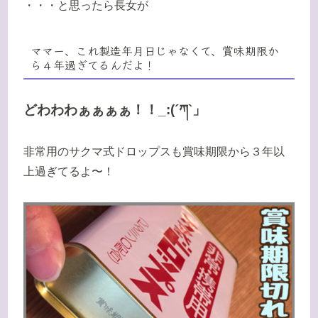
・・・と思ったら長女が
ママー、これ製造年月日じゃなくて、賞味期限か
ら４年過ぎてるんだよ！
どわわわぁぁぁぁ！！_:(´ཀ`」
非常用のサクマ式ドロップスも賞味期限から３年以
上過ぎてるよ〜！