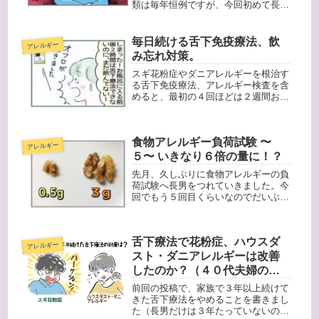
類は毎年恒例ですが、今回初めて長男
のクラスで提出したものがあります。
それは、学校生活管理指導表。以前、
給食などのアレルギー対応が必要な子
毎日続ける舌下免疫療法、飲
アレルギー
供は、この書類を医療機関に書いても
み忘れ対策。
ら...
スギ花粉症やダニアレルギーを根治す
る舌下免疫療法、アレルギー検査を含
めると、最初の４回ほどは２週間おき
に病院へ行かないといけませんが、そ
の後の通院は１ヶ月に１回で大丈夫で
す。治療開始と同時に、パンフレット
食物アレルギー負荷試験 〜
もそれぞれ渡されました。ノートは、
アレルギー
副...
５〜 いきなり６倍の量に！？
先月、久しぶりに食物アレルギーの負
荷試験へ長男をつれていきました。今
回でもう５回目くらいなのでだいぶ慣
れてきましたが、今回は「くるみ３
ｇ」！前回は０．５ｇだったので、６
倍の量です！！なのでちょっと緊張し
舌下療法で花粉症、ハウスダ
ました・・・。当日の朝９時、病院へ
アレルギー
行く...
スト・ダニアレルギーは改善
したのか？（４０代夫婦の場
合）
前回の投稿で、家族で３年以上続けて
きた舌下療法をやめることを書きまし
た（長男だけは３年たっていないので