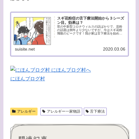
スギ花粉症の舌下療法開始から３シーズ
ン目。効果は？
世の中新型コロナウィルスの話ばかりで、花粉
の話題は例年より少ないですが、今はスギ花粉
飛散のピークです！我が家は舌下療法を始めて
から３回目の花粉シーズンです。最初は液体の
シダトレンから始めましたが、その後シダキュ
アが認可され、保管方法や時間短...
suisite.net
2020.03.06
にほんブログ村
アレルギー
アレルギー一家物語
舌下療法
関連記事