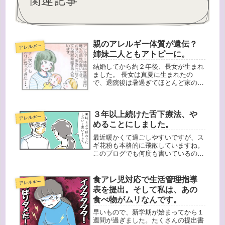
親のアレルギー体質が遺伝？
アレルギー
姉妹二人ともアトピーに。
結婚してから約２年後、長女が生まれ
ました。 長女は真夏に生まれたの
で、退院後は暑過ぎてほとんど家の中
で過ごしていました。生後１ヶ月くら
いから顔に乳児脂漏性湿疹が出ていま
した。そして体が小さいためオムツか
３年以上続けた舌下療法、や
らもよく漏れて、１日２回くらいシャ
アレルギー
ワー...
めることにしました。
最近暖かくて過ごしやすいですが、ス
ギ花粉も本格的に飛散していますね。
このブログでも何度も書いているので
すが、我が家は全員、ハウスダスト・
ダニアレルギーや花粉症持ちです。
2017年の9月から、根本的に治せる可
食アレ児対応で生活管理指導
アレルギー
能性のある舌下療法を知り、治療を
表を提出。そして私は、あの
始...
食べ物がムリなんです。
早いもので、新学期が始まってから１
週間が過ぎました。たくさんの提出書