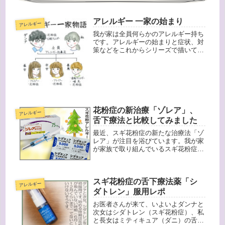
アレルギー 一家の始まり
アレルギー
我が家は全員何らかのアレルギー持ち
です。アレルギーの始まりと症状、対
策などをこれからシリーズで描いてい
こうと思います。私は子供の頃から鼻
炎に悩まされ続けていました。くしゃ
み、というよりは常に鼻が詰まってい
る感じです。まるでアレルギーのデパ
ー...
花粉症の新治療「ゾレア」、
アレルギー
舌下療法と比較してみました
最近、スギ花粉症の新たな治療法「ゾ
レア」が注目を浴びています。我が家
が家族で取り組んでいるスギ花粉症舌
下療法「シダキュア」（ハウスダス
ト・ダニアレルギーの舌下療法・ミテ
ィキュア もほぼ同じです）とどう違
スギ花粉症の舌下療法薬「シ
うのか？比較してみました。アレルギ
アレルギー
ーを...
ダトレン」服用レポ
お医者さんが来て、いよいよダンナと
次女はシダトレン（スギ花粉症）、私
と長女はミティキュア（ダニ）の舌下