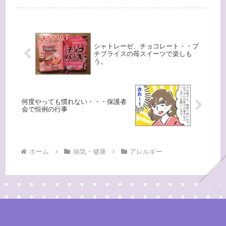
以前の負荷試験「クルミ０．５ｇ」を
食べたら、唇が腫れたりしてしまった
ので...
シャトレーゼ、チョコレート・・プ
チプライスの苺スイーツで楽しも
う。
何度やっても慣れない・・・保護者
会で恒例の行事
ホーム
病気・健康
アレルギー