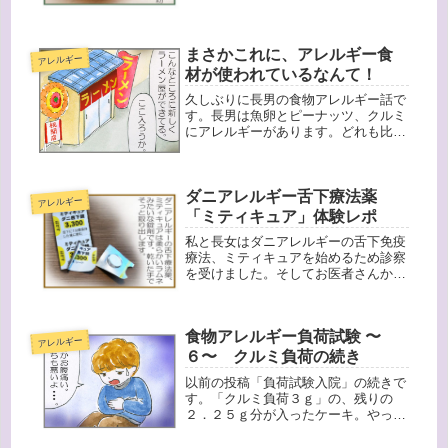
薬を服用することになりました。お医
者さんから服用に関しての注意（服用
する前後２時間ほどは激しい運動、ア
まさかこれに、アレルギー食
ルコール摂取、入浴しないように）と
アレルギー
摂...
材が使われているなんて！
久しぶりに長男の食物アレルギー話で
す。長男は魚卵とピーナッツ、クルミ
にアレルギーがあります。どれも比較
的注意しやすいものなのですが、まさ
か？ということがありました。それ
は、初めて入ったラーメン屋さんでの
ダニアレルギー舌下療法薬
ことです。「ラーメン４つとお子様ラ
アレルギー
ーメ...
「ミティキュア」体験レポ
私と長女はダニアレルギーの舌下免疫
療法、ミティキュアを始めるため診察
を受けました。そしてお医者さんから
摂取の際の説明（服用する前後２時間
ほどは激しい運動、アルコール摂取、
入浴しない）されたあと処方された
食物アレルギー負荷試験 〜
「ミティキュア」を受け取りました。
アレルギー
最初...
６〜 クルミ負荷の続き
以前の投稿「負荷試験入院」の続きで
す。「クルミ負荷３ｇ」の、残りの
２．２５ｇ分が入ったケーキ。やっぱ
りかなり量が多い！長男もこの量は、
かなり食べるのに苦労していました。