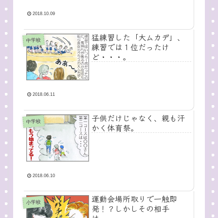
2018.10.09
猛練習した「大ムカデ」、
中学校
練習では１位だったけ
ど・・・。
2018.06.11
子供だけじゃなく、親も汗
中学校
かく体育祭。
2018.06.10
運動会場所取りで一触即
小学校
発！？しかしその相手