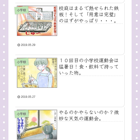
校庭はまるで熱せられた鉄
小学校
板！そして「用意は完璧」
のはずがやっぱり・・・。
2019.05.29
１０回目の小学校運動会は
小学校
猛暑日！食・飲料で持って
いった物。
2019.05.27
やるのかやらないのか？微
小学校
妙な天気の運動会。