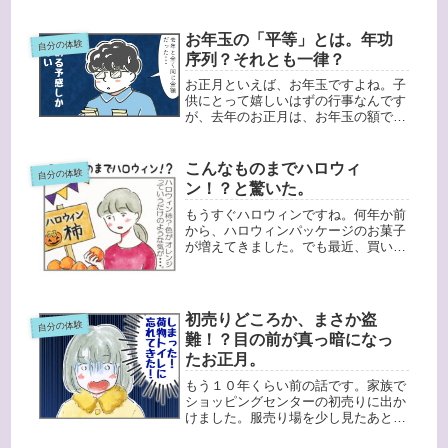
に好きとか興味あるっていう方ではあ
りませんでした。雑誌などに書いてあ
ったらとりあえずは読んで、すぐ忘れ
お年玉の「平等」とは。年功
自分の体験
るくらいな感じ。何かの拍子に手相を
序列？それとも一律？
見...
お正月といえば、お年玉ですよね。子
供にとって嬉しいはずの行事なんです
が、去年のお正月は、お年玉の額でち
ょっと揉めました。その理由は、お義
父さんから送られてきたお年玉が、高
校生の長女だけ１万円で、中学生次女
こんなものまでハロウィ
自分の体験
と小学生長男は５千円と同額だったか
ン！？と驚いた。
ら...
もうすぐハロウィンですね。何年か前
から、ハロウィンパッケージのお菓子
が増えてきました。でも最近、買い物
へ行くと「え？こんなものまでハロウ
ィン仕様なの！？」と思うものがけっ
こうあるんです。この前スーパーへ行
くと「ハロウィン柿」という柿が目に
初売りどころか、まさか盗
自分の体験
入...
難！？目の前が真っ暗になっ
たお正月。
もう１０年くらい前の話です。家族で
ショッピングセンターの初売りに出か
けました。服売り場を少し見たあと、
トイレに行きたがる長女と次女と一緒