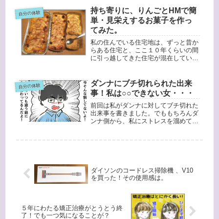
に多目的トイレに入りました。女の子
はおしっこでも座らせないといけない
持ち寄りに、りんごとHMで簡
自分の体験
し、特に冬は厚着していたりタイツを
単・見栄えするお菓子を作っ
履...
てみた。
私の住んでいる住宅地は、ずっと昔か
らある住宅と、ここ１０年くらいの間
に引っ越してきた住宅が混在していま
す。ここ１０年くらいの間に引っ越し
てきた住人は今４０代くらいの家族連
れが多くて、住人同士で年に１回くら
ダンナにブチ切れられた出来
自分の体験
いBBQやランチなどをしています。
事！私は○○できない女・・・
先...
前回は私がダンナに対してブチ切れた
出来事を書きました。でももちろんダ
ンナ側から、私にストレスを溜めてい
ることも多々あり、中でも印象的だっ
たことを書きました。ある日、ダンナ
が私に話しかけました。私はダンナの
話した内容についてではなく、そこか
ら...
ダイソンのコードレス掃除機 、V10
を買った！その使用感は。
５年にわたる矯正治療がとうとう終
了！でも一つ気になることが？