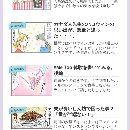
ても満足のいく結果でしたが・・・実
は今までに数々の失敗を繰り返してい
ます。私は子供の頃から、福袋的なも
のを見るとなぜか買いたくなってしま
いました。すごくよく覚えているの
カナダ人先生のハロウィンの
が、私が小学生中学年くらいの頃の時
自分の体験
です...
思い出が、想像と違っ
た・・・。
世間ではハロウィンはすっかり過去の
ことになっていますが、またハロウィ
ンネタです。子供達が英語を教わって
いたカナダ人の英語教師キャシー（仮
名）。キャシーの家では毎年ハロウィ
ンの季節になると、すごく気合の入っ
#Me Too 体験を書いてみる。
自分の体験
た飾りつけがされていました。やっぱ
後編
り...
前編からの続きです。さて到着したホ
テルのレストランで食事しながら、イ
ラストについて話したりしました。ち
ょっとうろ覚えなのですが、「（私の
イラストに）ちょうど良さそうな案件
があるから使おうか。」というような
夫が食いしん坊で困った事２
ことを言われ、私は内心期待しまし
自分の体験
た。...
「量が半端ない！」
前回の投稿では、たまにはファミレス
じゃなくてレストランで食べたい！と