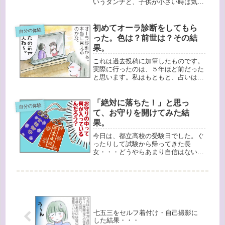
いうダンナと、子供が小さい時は気兼
ねなくいられるファミレスがいい！と
いう私のエピソードを書きました↓さ
て、食いしん坊のダンナは、普段もお
初めてオーラ診断をしてもら
自分の体験
いしいものを食べたい人。以前も休日
った。色は？前世は？その結
な...
果。
これは過去投稿に加筆したものです。
実際に行ったのは、５年ほど前だった
と思います。私はもともと、占いは特
に好きとか興味あるっていう方ではあ
りませんでした。雑誌などに書いてあ
ったらとりあえずは読んで、すぐ忘れ
「絶対に落ちた！」と思っ
自分の体験
るくらいな感じ。何かの拍子に手相を
て、お守りを開けてみた結
見...
果。
今日は、都立高校の受験日でした。ぐ
ったりして試験から帰ってきた長
女・・・どうやらあまり自信はないよ
うです。そういえば、私も都立高校を
受験した時のことを思い出しました。
（以下↓は私の時の経験談です）私も
試験の出来が悪かったことですごく落
ちこみ...
七五三をセルフ着付け・自己撮影に
した結果・・・