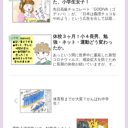
た、小学生女子！
は...
先日高級チョコレート「GODIVA（ゴ
ディバ）」が、「日本は義理チョコを
やめよう」という広告を出して話題に
なっていましたね。その時、
「GODIVA（ゴディバ）」は義理チョ
コでは普通あげないから、そんな強気
休校３ヶ月！小４長男、勉
なこと言えるのでは・・・と思ったり
小学校
し...
強・ネット・運動どう変わっ
たか。
あっという間に世界中に蔓延した新型
コロナウィルス。感染拡大を防ぐため
に長期の休校が続いていますが、それ
もそろそろ終わりが見えてきました。
我が家には小学生、中学生、高校生の
子供がいますが、３月からずっと休校
です。今までにない、「出かけられな
い...
体育祭までが大変？がんばれ中学
生！