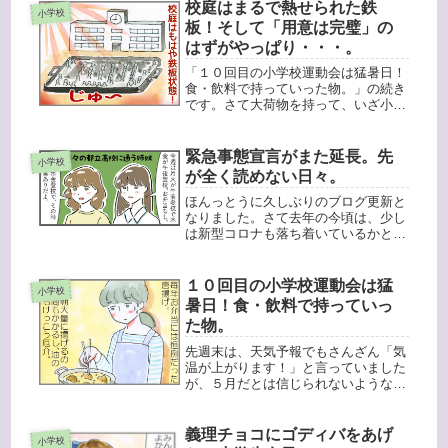
校庭はまるで熱せられた鉄
など着て正装している親たちの中で、
小学校
かなりラ...
板！そして「用意は完璧」の
はずがやっぱり・・・。
「１０回目の小学校運動会は猛暑日！
食・飲料で持っていった物。」の続き
です。さて大荷物を持って、いざ小学
校へ！と家を出たのに、プログラムを
忘れたことに気がついて道の途中で私
はいったん取りに戻りました。後から
緊急事態宣言がまた延長。先
小学校
小学校へ行くと、もう校庭はすごい
が全く読めない日々。
人！...
ほんっとうに久しぶりのブログ更新と
なりました。さて去年の今頃は、少し
は新型コロナも落ち着いているかと思
っていたのですが、変異型が広がりま
た緊急事態宣言が出されています。こ
れだけ長くなると、「緊急」の緊張感
１０回目の小学校運動会は猛
小学校
はかなり減っていますが、業種によっ
暑日！食・飲料で持っていっ
て...
た物。
先週末は、天気予報でもさんざん「気
温が上がります！」と言っていました
が、５月だとは信じられないような猛
暑日でしたよね〜。しかし土曜日は小
学校の運動会がありました。小学校の
運動会も、長女の時から数えると今年
義理チョコにゴディバをあげ
小学校
で１０回目ですが、暑さが厳しいとき