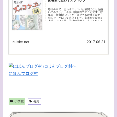
図書館で思わずズッコケタ
毎日の中で、思わずズッコけた瞬間のことを描
いてみました。今回は図書館でのことです。数
年前、図書館へ行くと「託児つき映画上映のお
知らせ」が貼ってありました。図書館で映画を
上映している間、子供の面倒まで見てくれる！
なんて素晴らしいの・・・。と思...
suisite.net
2017.06.21
にほんブログ村
小学校
長男