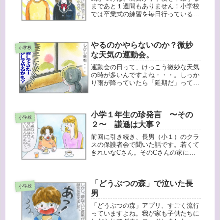
まであと１週間もありません！小学校
では卒業式の練習を毎日行っているよ
うです。ところで、卒業式はやっぱり
あらたまった格好をさせますよね。我
が家も、長女の卒業時にジャケットと
やるのかやらないのか？微妙
スカート・リボンのセットを購入しま
小学校
し...
な天気の運動会。
運動会の日って、けっこう微妙な天気
の時が多いんですよね・・・。しっか
り雨が降っていたら「延期だ」ってわ
かるんですが、運動会の日は雨のち曇
りくらいだと、開催するのかしないの
かわからず、悩ましいんです。今年の
小学１年生の珍発言 〜その
小学校の運動会もそんな天気でした。
小学校
前...
２〜 謙遜は大事？
前回に引き続き、長男（小１）のクラ
スの保護者会で聞いた話です。若くて
きれいなCさん。そのCさんの家に、
友達親子が遊びにきた時のこと。 「C
さんの家っていつもきれいだよね。」
と言われた時、Cさんの娘（小１）が
「どうぶつの森」で泣いた長
まさかの発言！「そうでもない
小学校
よ〜。...
男
「どうぶつの森」アプリ、すごく流行
っていますよね。我が家も子供たちに