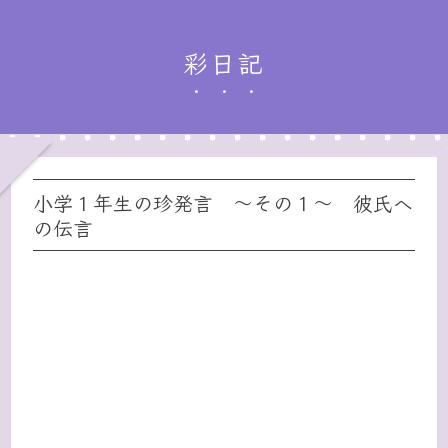
彩日記
小学１年生の珍発言 〜その１〜 彼氏へ
の伝言