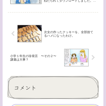
ねだられてダウンロードしました。
ipadに入れた方は姉妹が遊んでいて長
男に触らしてくれないので、長男用に
私のスマホに入れてあげました。しか
しそこで遊んでいた長男が突然「あ...
次女の作ったクッキーを、全部捨て
るハメになったわけ。
小学１年生の珍発言 〜その２〜
謙遜は大事？
コメント