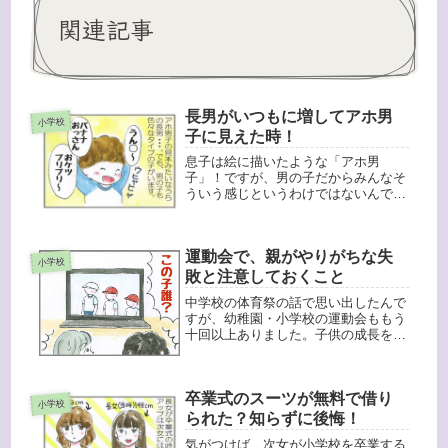
関連記事
長男がいつもに増してアホ男
小学校
子に見えた時！
息子は絵に描いたような「アホ男
子」！ですが、男の子だからみんなそ
ういう感じというわけではないんです
よね・・・。 最近は「大人」すぎるA
君と仲良しなんですが、幼なじみで一
緒にスイミングに通っているR君も、
運動会で、親がやりがちな失
また違う意味で大人な少年。彼は赤ち
小学校
ゃん...
敗と注意しておくこと
中学校の体育祭の話で思い出したんで
すが、幼稚園・小学校の運動会ももう
十回以上ありました。子供の成長を感
じられるイベントですからね〜。親と
しても張り切るわけですが・・・後か
ら「しまった！」という経験を何回も
卒業式のスーツが無料で借り
しています。撮影でスタンバイした場
小学校
所...
られた？知らずに後悔！
気がつけば、次女が小学校を卒業する