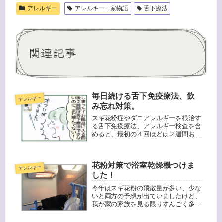
アレルギー
アレルギー一家物語
舌下療法
関連記事
毎日続ける舌下免疫療法、飲
アレルギー
み忘れ対策。
スギ花粉症やダニアレルギーを根治す
る舌下免疫療法、アレルギー検査を含
めると、最初の４回ほどは２週間おき
に病院へ行かないといけませんが、そ
の後の通院は１ヶ月に１回で大丈夫で
す。治療開始と同時に、パンフレット
花粉対策で浴室乾燥機つけま
もそれぞれ渡されました。ノートは、
アレルギー
副...
した！
今年はスギ花粉の飛散量が多い、少な
いと両方の予想が出ていましたけど、
我が家の家族を見る限りすんごく多い
と思います！！！スギ花粉の舌下治療
薬「シダトレン 」を始めてからもう