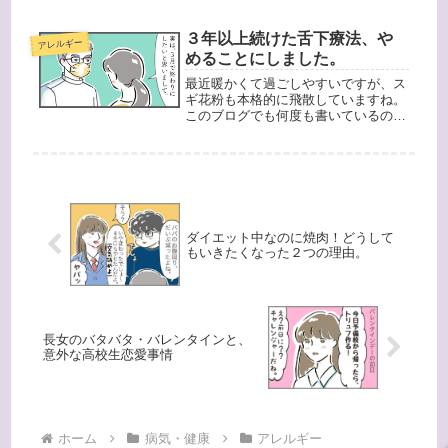
３年以上続けた舌下療法、や
アレルギー
めることにしました。
最近暖かくて過ごしやすいですが、ス
ギ花粉も本格的に飛散していますね。
このブログでも何度も書いているので
すが、我が家は全員、ハウスダスト・
ダニアレルギーや花粉症持ちです。
2017年の9月から、根本的に治せる可
能性のある舌下療法を知り、治療を
始...
ダイエット中なのに焼肉！どうして
もいきたくなった２つの理由。
長女のバタバタ・バレンタインと、
意外な高校生恋愛事情
ホーム
病気・健康
アレルギー