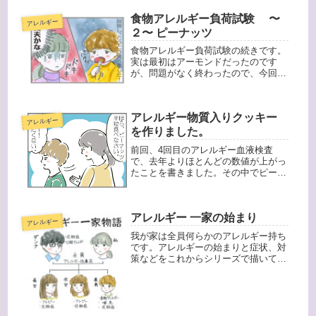
半年以上ですが、（すぐ効果が出る人
食物アレルギー負荷試験 〜
もいるらしいですが）我が家の家族は
アレルギー
ま...
２〜 ピーナッツ
食物アレルギー負荷試験の続きです。
実は最初はアーモンドだったのです
が、問題がなく終わったので、今回は
２回目のピーナッツについて書こうと
思います。１０時になり、個々に合わ
せたアレルギー食材が運ばれてきまし
アレルギー物質入りクッキー
た。まずは全体量の４分の１の量、長
アレルギー
男の...
を作りました。
前回、4回目のアレルギー血液検査
で、去年よりほとんどの数値が上がっ
たことを書きました。その中でピーナ
ッツは少しだけ下がっていたのです
が、「家で負荷療法をちゃんとやって
いたから」というわけでもないんです
アレルギー 一家の始まり
よね。長男が食物アレルギーと判明し
アレルギー
て、国...
我が家は全員何らかのアレルギー持ち
です。アレルギーの始まりと症状、対
策などをこれからシリーズで描いてい
こうと思います。私は子供の頃から鼻
炎に悩まされ続けていました。くしゃ
み、というよりは常に鼻が詰まってい
る感じです。まるでアレルギーのデパ
ー...