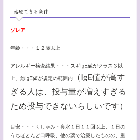
治療できる条件
ゾレア
年齢・・・１２歳以上
アレルギー検査結果・・・スギ
IgE
値がクラス３以
（
IgE
値が高す
上、総
IgE
値が規定の範囲内
ぎる人は、投与量が増えすぎる
ため投与できないらしいです）
目安・・・くしゃみ・鼻水１日１１回以上、１日の
うちほとんど口呼吸、他の薬で治療したものの、重