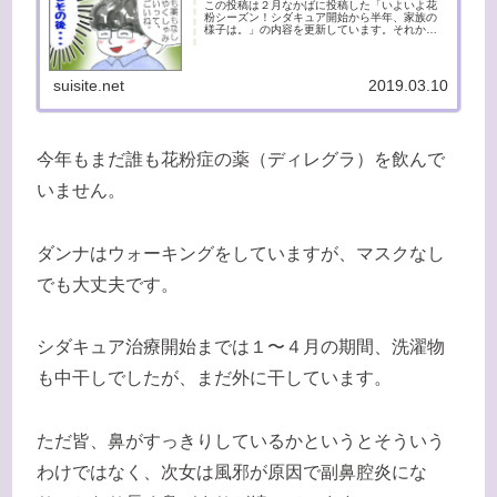
この投稿は２月なかばに投稿した「いよいよ花
粉シーズン！シダキュア開始から半年、家族の
様子は。」の内容を更新しています。それから
約三週間。本格的な花粉シーズンを迎えての家
族の様子です。スギ花粉舌下療法、シダキュア
治療の経過我が家では、私以外（...
suisite.net
2019.03.10
今年もまだ誰も花粉症の薬（ディレグラ）を飲んで
いません。
ダンナはウォーキングをしていますが、マスクなし
でも大丈夫です。
シダキュア治療開始までは１〜４月の期間、洗濯物
も中干しでしたが、まだ外に干しています。
ただ皆、鼻がすっきりしているかというとそういう
わけではなく、次女は風邪が原因で副鼻腔炎にな