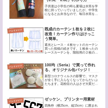
子供達は小学生の時も夏場は水筒を学
校に持っていっていましたが、中学生
になるとお弁当なので、毎日水筒を持
っていきます。なのでうちでは保温保
冷ができる、サーモスの水筒を次女に
も買いました。その水筒を入れるカバ
既成のカーテン１枚を２枚に
ーの作り方です。作り方１、まず布を
ハンドメイド
以...
改造！カーテン作りはけっこ
う簡単。
遮光とレース・４枚セットのカーテン
買った投稿の続きです。１枚余ったの
レースカーテンを、階段用の２枚のカ
ーテンへ改造します。階段につけてい
たカーテン、以前も私が作ったんです
が、かなり日焼けして色あせていたん
100均（Seria）で買って作れ
ハンドメイド
です・・・。階段のカーテンは短めで
る、オリジナル缶バッジ！
い...
新型コロナウィルスの影響で、マスク
が全く手に入らなくなってからだいぶ
たちます。花粉症の人はさぞ大変だと
思います。そしてたとえマスクをして
いても、咳やくしゃみをするのもはば
かられる雰囲気ありますよね・・・。
ゼッケン、プリンター用素材
最近は「花粉症です」「喘息です」な
ハンドメイド
ど...
四角枠（横25cm、縦15cm）に囲まれ