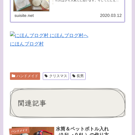
の人はさぞ大変だと思います。そしてたとえマ
スクをしていても、咳やくしゃみをするのもは
ばかられる雰囲気ありますよね・・・。最近は
「花粉症です」「喘息です」など...
suisite.net
2020.03.12
にほんブログ村
ハンドメイド
クリスマス
長男
関連記事
水筒＆ペットボトル入れ
ハンドメイド
（0.5L・0.6L）の作り方