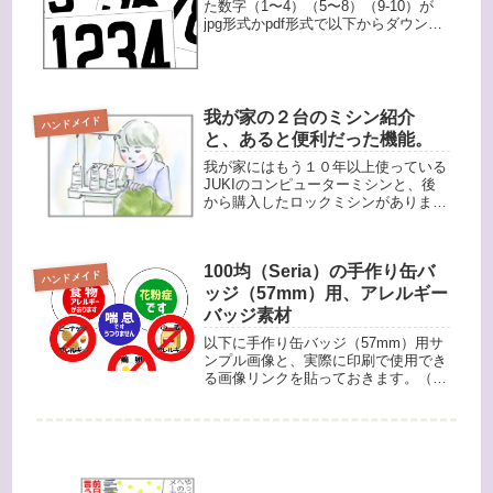
た数字（1〜4）（5〜8）（9-10）が
jpg形式かpdf形式で以下からダウンロ
ードできます。jpg形式はスマホでも
編集できます。（jpgはスマホの縦長
画面で見やすいように、あらかじめ９
０度回転させて...
我が家の２台のミシン紹介
ハンドメイド
と、あると便利だった機能。
我が家にはもう１０年以上使っている
JUKIのコンピューターミシンと、後
から購入したロックミシンがありま
す。その２台の機能の紹介をします。
コンピューターミシンJUKIのもの
で、ネットで購入しました。手前のボ
100均（Seria）の手作り缶バ
タンで動作を変えます。別売りでフッ
ハンドメイド
ト...
ッジ（57mm）用、アレルギー
バッジ素材
以下に手作り缶バッジ（57mm）用サ
ンプル画像と、実際に印刷で使用でき
る画像リンクを貼っておきます。（画
像はzip圧縮してありますが、色々な
機種で試したところ、パソコンや
iphone（7以上）、Androidではダウン
ロードと解凍ができまし...