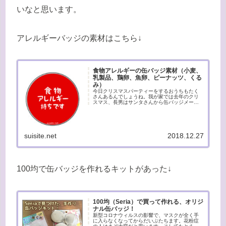
いなと思います。
アレルギーバッジの素材はこちら↓
食物アレルギーの缶バッジ素材（小麦、
乳製品、鶏卵、魚卵、ピーナッツ、くる
み）
今日クリスマスパーティーをするおうちもたく
さんあるんでしょうね。我が家では去年のクリ
スマス、長男はサンタさんから缶バッジメーカ
ーをもらいました。その時に色々オリジナルバ
ッジを作ったのですが、アレルギーバッジなど
あったらいいかも？と思い、素材...
suisite.net
2018.12.27
100均で缶バッジを作れるキットがあった↓
100均（Seria）で買って作れる、オリジ
ナル缶バッジ！
新型コロナウィルスの影響で、マスクが全く手
に入らなくなってからだいぶたちます。花粉症