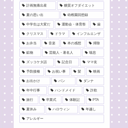
計画無痛出産
糖質オフダイエット
夏の思い出
幼稚園回想録
中学生は大変だ
運動会・体育祭
歯
クリスマス
ドラマ
インフルエンザ
お弁当
音楽
本の感想
掃除
鉱物
芸能人・著名人
喘息
ズッコケタ話
記念日
ママ友
予防接種
お祝い事
髪
映画
お出かけ
パン
ダンナ
年中行事
ハンドメイド
詐欺
旅行
卒業式
体験記
PTA
夏休み
ハロウィン
年越し
アレルギー