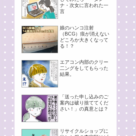
ナ・次女に言われた一
言
娘のハンコ注射
（BCG）痕が消えない
どころか大きくなって
る！？
エアコン内部のクリー
二ングをしてもらった
結果。
「送った申し込みのご
案内は破り捨ててくだ
さい！」の真意とは？
リサイクルショップに