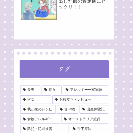
出した服の査定額にビ
ックリ！！
タグ
長男
長女
アレルギー一家物語
次女
お役立ち・レビュー
我が家のレシピ
食べ物
出産体験記
食物アレルギー
オーストラリア旅行
防犯・犯罪被害
舌下療法