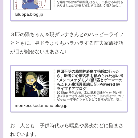
な喘息の発作(呼吸困難)はなく、出歩ける時間も
ありましたが深夜と寝起きは激しく咳き込む
日々…夜更けに咳が出て、朝方から昼まで眠る
生活…寝起きが特にしんどいです。お湯で割っ
luluppa.blog.jp
て津軽飴(水飴)を足して飲...
３匹の猫ちゃん＆現ダンナさんとのハッピーライフ
とともに、昼ドラよりもハラハラする前夫家族物語
が目が離せないまあさん↓
原因不明の肋間神経痛で病院に行った
ら、医者に心療内科を勧められた思い出
: メンコスケダモノ (猫3匹とゲーマーの
もふもふ生活漫画絵日記) Powered by
ライブドアブログ
1045up 子供の頃、常に風邪気味だった 飼い主
(私) 現在では見る影もないが子供の頃はガリガリ
だった 一年中クシャミをして鼻水が出て、咳を
して頭やお腹や胸が痛いなにしろ咳をしてクシ
menkosukedamono.blog.jp
ャミをしてあちこち痛いと言うもんだからどこ
の医者でも「風...
お二人とも、子供時代から喘息や鼻炎などに悩まさ
れています。