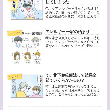
達が体調が悪かった各１日くらい。家
してしまった！
族...
色々なアレルギーを持っている旦那と
結婚して、間もない時のことです。自
然派化粧品のお店に、乾燥したカモミ
ールを入れた天然の入浴剤がありまし
た。これは疲れもとれそう！と購入。
早速お風呂に入れました。仕事から帰
アレルギー 一家の始まり
ってきた旦那さん。食事の後、お風呂
アレルギー
に...
我が家は全員何らかのアレルギー持ち
です。アレルギーの始まりと症状、対
策などをこれからシリーズで描いてい
こうと思います。私は子供の頃から鼻
炎に悩まされ続けていました。くしゃ
み、というよりは常に鼻が詰まってい
る感じです。まるでアレルギーのデパ
ー...
で、舌下免疫療法って結局全
アレルギー
部でいくらかかるの？
昨日また家族で病院へ行って来まし
た。今回から28日分薬を出してもらえ
るので、これからはちょっと楽になり
ます。家からはそんなに遠くないとは
いえ、やっぱり家族そろって病院へ行
くというのはなかなか難しいんですよ
ね。ところで、舌下免疫療法は２年以