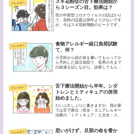
スギ花粉症の舌下療法開始か
アレルギー
ら３シーズン目。効果は？
世の中新型コロナウィルスの話ばかり
で、花粉の話題は例年より少ないです
が、今はスギ花粉飛散のピークです！
我が家は舌下療法を始めてから３回目
の花粉シーズンです。最初は液体のシ
ダトレンから始めましたが、その後シ
食物アレルギー経口負荷試験
ダキュアが認可され、保管方法や時間
アレルギー
短...
て、何？
小児科から紹介状を書いてもらってか
ら予約した国立病院で、長男の今まで
の経過を話しながら、診察してもらい
ました。そしてその先生から「実際に
アレルゲン物質を少量食べさせて、ど
ういう反応が出るのかを判定するた
舌下療法開始から半年。シダ
め、負荷試験を受けますか？」と聞か
アレルギー
れま...
トレンとミティキュアの併用
始めました。
だいぶ久しぶりに書きますが、我が家
では舌下療法（長女・ダニアレルギー
治療の「ミティキュア」と次女・スギ
花粉症治療の「シダトレン」）を始め
てからもう半年近くになろうとしてい
ます。その間、飲まなかった日は子供
思いがけず、旦那の命を脅か
アレルギー