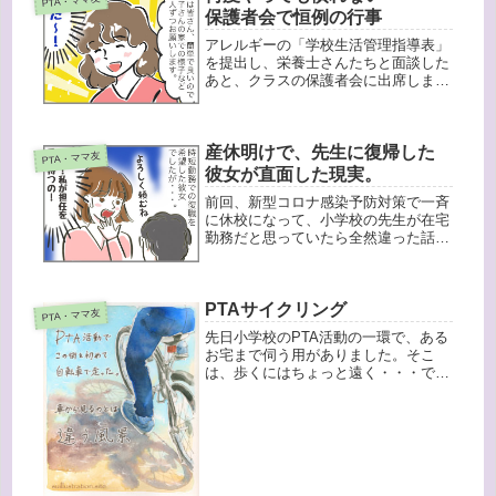
PTA・ママ友
ん...
保護者会で恒例の行事
アレルギーの「学校生活管理指導表」
を提出し、栄養士さんたちと面談した
あと、クラスの保護者会に出席しまし
た。保護者会、毎回出席しているわけ
ではないのですが、学年始まりと学年
末は必ず行くようにしています。で
産休明けで、先生に復帰した
も、何十回も保護者会に参加している
PTA・ママ友
にも...
彼女が直面した現実。
前回、新型コロナ感染予防対策で一斉
に休校になって、小学校の先生が在宅
勤務だと思っていたら全然違った話を
投稿しました。先生もですが、今回の
新型コロナウィルスによる突然の休校
で「子供の預け先どうしよう！」とな
PTAサイクリング
った人は多いかと思います。今回は予
PTA・ママ友
防...
先日小学校のPTA活動の一環で、ある
お宅まで伺う用がありました。そこ
は、歩くにはちょっと遠く・・・でも
車は置く場所もないので、自転車で行
くことにしました。実はこの家に住ん
で１３年くらいになりますが、坂と階
段が多いので、私は一度も自転車に乗
っ...