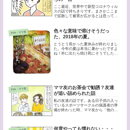
ここ最近、世界中で新型コロナウィル
スの話で持ちきりです。まさかここま
で拡散して被害が広がるとは思ってい
ませんでした。でも新型コロナウィル
スだけじゃなく、この世界は、目に見
えないけど菌やウィルスだらけなんで
色々な意味で溶けそうだっ
PTA・ママ友
すよね。私は子育てをとおして本当に
た、2018年の夏。
そ...
とうとう長かった夏休みが終わりまし
た。今年の夏は本当に暑かったですよ
ね！外に出たら焼け死にそうでした。
外出たくない・・・！(≡ε≡;A)…しか
し今年は特に「親業」の多い夏。そう
も言っていられない。７・８月ともに
高校受験に関する説明会と各子供...
ママ友のお茶会で勧誘？友達
PTA・ママ友
が追い詰められた話
私の友達の話です。ある日子供の入っ
ているスポーツサークルの保護者の準
備が終わった時、ママ友から「他のお
母さんたちと一緒に家でお茶するんだ
けど、あなたもよかったら来ない？」
と誘われたそうです。「えー行きた
何度やっても慣れない・・・
い、ぜひ！」と二つ返事でそのお母さ