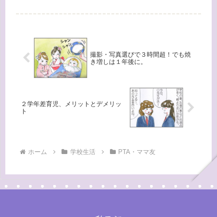
撮影・写真選びで３時間超！でも焼
き増しは１年後に。
２学年差育児、メリットとデメリッ
ト
ホーム
学校生活
PTA・ママ友