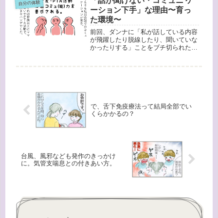
「話が聞けない・コミュニ ケ
自分の体験
た飾りつけがされていました。やっぱ
ーション下手」な理由〜育っ
り...
た環境〜
前回、ダンナに「私が話している内容
が飛躍したり脱線したり、聞いていな
かったりする」ことをブチ切られたこ
とがあると描きました。今はなるべく
注意するようにはしています（が、や
っぱり出てしまいます）。意外と「私
もそう」と言ってくれる方も多かった
ん...
で、舌下免疫療法って結局全部でい
くらかかるの？
台風、風邪なども発作のきっかけ
に。気管支喘息との付きあい方。