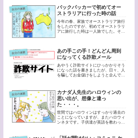
しかして故障・・・？」でも、そんな
バックパッカーで初めてオー
に古くもないし。あらためて冷蔵庫を
自分の体験
見る...
ストラリアに行った時の話
今年の春、家族でオーストラリア旅行
をしたのですが、初めてオーストラリ
アに旅行した時は一人旅でした。その
時私は２０代前半。仕事も私生活もち
ょっと行き詰まっていました。行った
ことのない場所へ行きたい・・・。煮
あの手この手！どんどん周到
え切らない毎日を変えたい気持ちもあ
自分の体験
っ...
になってくる詐欺メール
あやうく詐欺サイトにひっかかりそう
になった話を書きましたが、日々、人
を騙してお金儲けをしようと企んでい
る人たちからしかけられる罠にあふれ
ています。我が家にも、毎日のように
フィッシング詐欺らしいメールが来て
カナダ人先生のハロウィンの
自分の体験
います。以前は文章やアドレスからす
思い出が、想像と違っ
ぐ...
た・・・。
世間ではハロウィンはすっかり過去の
ことになっていますが、またハロウィ
ンネタです。子供達が英語を教わって
いたカナダ人の英語教師キャシー（仮
名）。キャシーの家では毎年ハロウィ
ンの季節になると、すごく気合の入っ