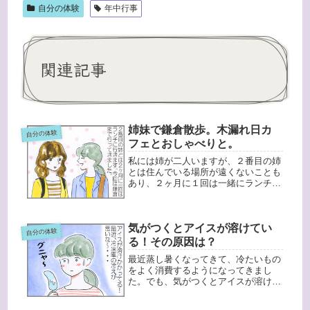
自分の体験
年中行事
関連記事
姉妹で鎌倉散歩。木漏れ日カ
自分の体験
フェとおしゃべりと。
私には姉が二人いますが、２番目の姉
とは住んでいる場所が遠くないことも
あり、２ヶ月に１回は一緒にランチし
ています。先日は、数年ぶりに一緒に
鎌倉に行ってきました。しっかし鎌倉
駅は平日だというのに大混雑！おばさ
気がつくとアイスが溶けてい
またちの集団（私たちもおばさんだけ
自分の体験
ど...
る！その原因は？
最近蒸し暑くなってきて、冷たいもの
をよく消費するようになってきまし
た。でも、気がつくとアイスが溶けか
かっていたりして、冷凍庫の温度が高
くなっているようなんですよね。「も