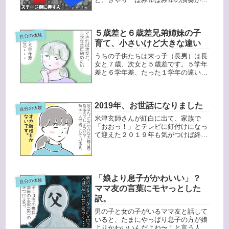
づいているレインボーステージに向か
いました。ソニックステージの
「SHAED」がそんなに混雑していな
５歳差と６歳差兄弟姉妹の子
かったので、意外と混んでいないん
自分の体験
だ〜、と思...
育て、小さいけど大きな違い
うちの子供たちは末っ子（長男）は長
女と７歳、次女と５歳差です。５学年
差と６学年差、たった１学年の違いな
んですが、私は３人目を考えた時に
「次女と５学年差に間に合ってほし
い！」と思っていました。なぜなら、
2019年、お世話になりました
５学年差だったら小学校に１年ですが
自分の体験
一緒に...
米津玄師さんが紅白に出て、家族で
「おおっ！」とテレビに釘付けになっ
て迎えた２０１９年も気がつけば終わ
ろうとしています。今年１年、変化が
なさそうであった１年でした。４コマ
漫画「マトリョママ」を始めるこのブ
ログはWordpressを使っているん...
「娘より息子がかわいい」？
自分の体験
ママ友の言葉にモヤっとした
訳。
男の子と女の子がいるママ友と話して
いると、たまにやっぱり息子の方が娘
よりかわいいんだよね〜！と言う人が