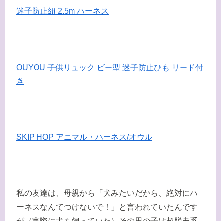
迷子防止紐 2.5m ハーネス
OUYOU 子供リュック ビー型 迷子防止ひも リード付
き
SKIP HOP アニマル・ハーネス/オウル
私の友達は、母親から「犬みたいだから、絶対にハ
ーネスなんてつけないで！」と言われていたんです
が（実際に犬も飼っていた）その男の子は超脱走系