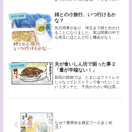
いて、その度にちょっとモヤっとして
いました。姉妹しかいなかった時は、
「本当に性別によって可愛さが違うの
姉との小旅行、いつ行けるか
自分の体験
かな？」という気持ちもあったんです
な？
が...
先日用事があり、埼玉まで姉と出かけ
ることになりました。実は関東の中で
も埼玉にほとんど行く機会がなく、い
ったいいつぶりなんだろう？と考えて
みたのですが、１０年以上ぶりでし
た。そして熊谷は、天気予報で出てく
る名前、というくらいしか認識があり
ませ...
夫が食いしん坊で困った事２
自分の体験
「量が半端ない！」
前回の投稿では、たまにはファミレス
じゃなくてレストランで食べたい！と
いうダンナと、子供が小さい時は気兼
ねなくいられるファミレスがいい！と
いう私のエピソードを書きました↓さ
て、食いしん坊のダンナは、普段もお
いしいものを食べたい人。以前も休日
な...
なぜ？繁華街を裸足で一人歩く幼
児！