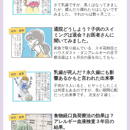
さて乳歯ですが、黒くはなってきまし
たが、膿んだり腫れたりはしないです
みました。 それからは数ヶ月ごとに
歯医者さんへ通い、診察を受けまし
た。しかし、なんと乳歯が徐々に白く
なってきたのです！歯医者さんが言う
通院どうしよう？子供のスイ
病気・健康
には「乳歯は意外と生命力が強くて、
ミングは退会？お医者さんに
生き...
聞いてみました。
家族で取り組んでいる、スギ花粉症と
ハウスダスト・ダニアレルギーの舌下
療法薬は１ヶ月分の薬を出してもらえ
るのですが、なくなってきました。で
も今のこの状況。病院に行って良いも
のなのか？そこで病院に電話する
乳歯が死んだ？永久歯にも影
病気・健康
と・・・咳や熱などの症状がある方
響あるかもと言われた出来事
は、指定...
子供が３人いると、ヒヤッとしたこと
は何度もあるのですが、長い期間心配
だった出来事です。 次女が２歳くら
いのイヤイヤ期真っ最中だった時のこ
とです。車から下ろそうとすると、次
女は長女の真似をして「自分で降り
る！」と私の手を拒否！私も、車から
食物経口負荷療法の効果は？
病気・健康
降り...
アレルギー血液検査３年目の
結果。