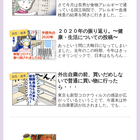
さて今月は長男が食物アレルギーで通
っている国立病院で、アレルギー血液
検査の結果を聞きに行きました。この
病院での血液検査は今年で３年目、３
回目です（その前にかかりつけの小児
科で１回）。同時期に同じ項目のアレ
２０２０年の振り返り。〜健
病気・健康
ルギー数値が出ているので、経過を見
康・生活についての投稿〜
る...
あっという間に大晦日になってしまい
ました。去年のこの時期、今年はきっ
とオリンピックで、日本はもちろん世
界中で盛り上がると思っていました
が、始まってみたら新型コロナウィル
スに振り回されどおしだった１年でし
外出自粛の前、買いだめしな
たね。去年の年末、なんと私だけがイ
病気・健康
ンフ...
いで普通に買い物に行った
ら・・・
東京も新型コロナウィルスの感染が広
がっているということで、今週末は外
出自粛要請が出されました。でも、食
料品などを買い物に行くのはかまわな
いとのこと。買いだめしたら、必要な
人に商品が行き渡らずに困るというの
で、金曜日、我が家はいつもと変わら
ず...