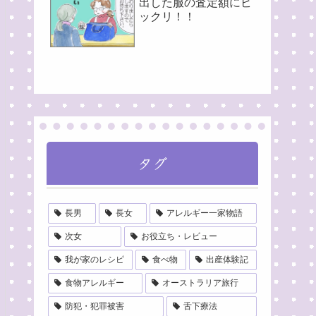
出した服の査定額にビ
ックリ！！
タグ
長男
長女
アレルギー一家物語
次女
お役立ち・レビュー
我が家のレシピ
食べ物
出産体験記
食物アレルギー
オーストラリア旅行
防犯・犯罪被害
舌下療法