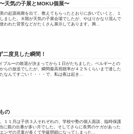
〜天気の子展とMOKU個展〜
美の起源画廊を出て、教えてもらったとおりに歩いていくと、１
しました。８階が天気の子展会場でしたが、やはりかなり混んで
使われた背景などがたくさん展示してあります。興...
わず二度見した瞬間！
サムライブルーの敗退が決まってから１日がたちました。ベルギーとの
からの放送でしたが、瞬間最高視聴率が４２％くらいまで達した
たなんてすごい！・・・で、私は夜は起き...
もの
。１１月は子供３人それぞれの、学校や塾の個人面談、臨時保護
本当に親の出番が多い月でした。そしてさらに長男のケガがあった
エンザの児童が多くて学級閉鎖になってしまった...