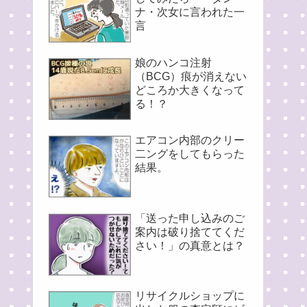
ナ・次女に言われた一
言
娘のハンコ注射
（BCG）痕が消えない
どころか大きくなって
る！？
エアコン内部のクリー
二ングをしてもらった
結果。
「送った申し込みのご
案内は破り捨ててくだ
さい！」の真意とは？
リサイクルショップに