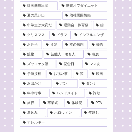
計画無痛出産
糖質オフダイエット
夏の思い出
幼稚園回想録
中学生は大変だ
運動会・体育祭
歯
クリスマス
ドラマ
インフルエンザ
お弁当
音楽
本の感想
掃除
鉱物
芸能人・著名人
喘息
ズッコケタ話
記念日
ママ友
予防接種
お祝い事
髪
映画
お出かけ
パン
ダンナ
年中行事
ハンドメイド
詐欺
旅行
卒業式
体験記
PTA
夏休み
ハロウィン
年越し
アレルギー