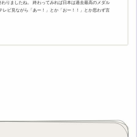
終わりましたね。 終わってみれば日本は過去最高のメダル
もテレビ見ながら「あー！」とか「おー！！」とか思わず言
所でもうるさいと思われていたかも。 特に女子マススケー
ル...