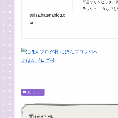
平昌オリンピック、
ラッシュ！ うちで
suisa.hatenablog.c
ってしまって、ご近
トで高木菜那選手がゴー
om
にほんブログ村
カルチャー
関連記事