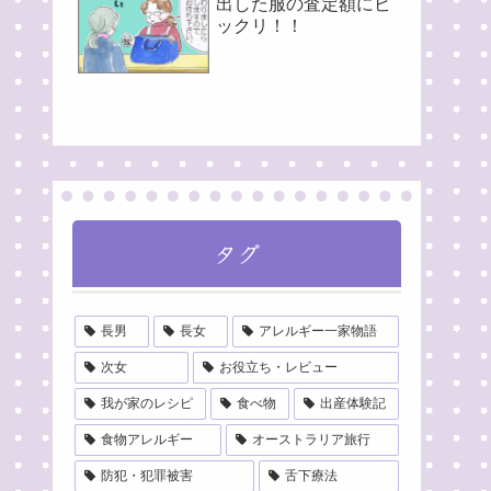
出した服の査定額にビ
ックリ！！
タグ
長男
長女
アレルギー一家物語
次女
お役立ち・レビュー
我が家のレシピ
食べ物
出産体験記
食物アレルギー
オーストラリア旅行
防犯・犯罪被害
舌下療法