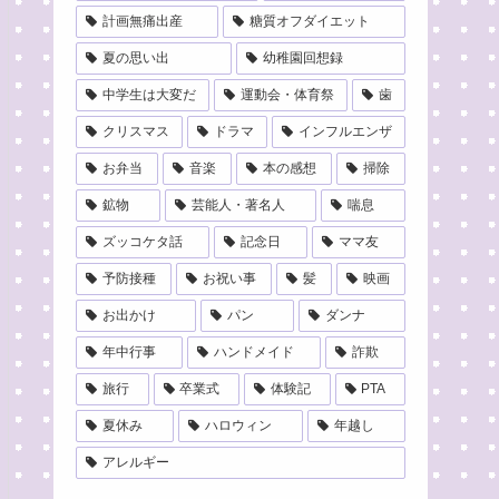
計画無痛出産
糖質オフダイエット
夏の思い出
幼稚園回想録
中学生は大変だ
運動会・体育祭
歯
クリスマス
ドラマ
インフルエンザ
お弁当
音楽
本の感想
掃除
鉱物
芸能人・著名人
喘息
ズッコケタ話
記念日
ママ友
予防接種
お祝い事
髪
映画
お出かけ
パン
ダンナ
年中行事
ハンドメイド
詐欺
旅行
卒業式
体験記
PTA
夏休み
ハロウィン
年越し
アレルギー