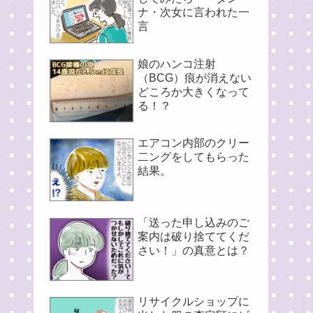
ナ・次女に言われた一
言
娘のハンコ注射
（BCG）痕が消えない
どころか大きくなって
る！？
エアコン内部のクリー
二ングをしてもらった
結果。
「送った申し込みのご
案内は破り捨ててくだ
さい！」の真意とは？
リサイクルショップに