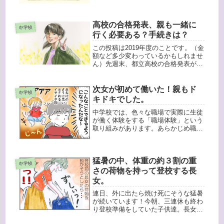
とが閣議決定されたんです！そうえい
ば、...
高校の合格発表、親も一緒に
中学校
行く必要ある？手続きは？
この投稿は2019年度のことです。（金
額など多少変わっているかもしれませ
ん）先週末、都立高校の合格発表があ
りました。私立高校はだいたい試験の
翌日か２日後、しかもネットで結果を
見られるのですが、都立高校は試験の
次女が初めて働いた！親もド
中学校
一週間後、だいたいの高校が、昔な...
キドキでした。
中学校では、色々な職場で実際に生徒
が働く体験をする「職場体験」という
取り組みがあります。あらかじめ職種
について希望を書き、一応それに沿っ
て、協力してくれる色々な事業所に、
１週間生徒が働きに行くんです。長女
猛暑の中、体重の約３割の重
は中２の時保育園で働きましたが、な
中学校
ん...
さの荷物を持って登校する長
女。
連日、外に出たら焼け死にそうな猛暑
が続いています！今朝、三連休も終わ
り登校準備をしていた子供達。長女の
荷物をどかそうとしたら・・・（なに