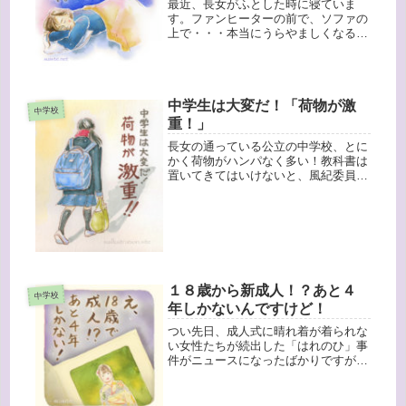
最近、長女がふとした時に寝ていま
す。ファンヒーターの前で、ソファの
上で・・・本当にうらやましくなるく
らい瞬間的に寝てる。でもね・・・疲
れているんですよね。体力がなくて集
団塾は無理、と思っていたけど中３か
ら集団塾へもともと小柄で体力がない
中学生は大変だ！「荷物が激
長女...
中学校
重！」
長女の通っている公立の中学校、とに
かく荷物がハンパなく多い！教科書は
置いてきてはいけないと、風紀委員が
チェックしているらしい。それに、お
弁当や水筒。体重35キロなのに、荷物
が10キロ。夏の暑い日も、雨の日も、
うちから坂を下って登って・・・大...
１８歳から新成人！？あと４
中学校
年しかないんですけど！
つい先日、成人式に晴れ着が着られな
い女性たちが続出した「はれのひ」事
件がニュースになったばかりですが、
今度は我が家に直接関わる、新成人に
まつわる大きなニュースがありまし
た。「成人を１８歳に引き下げる」こ