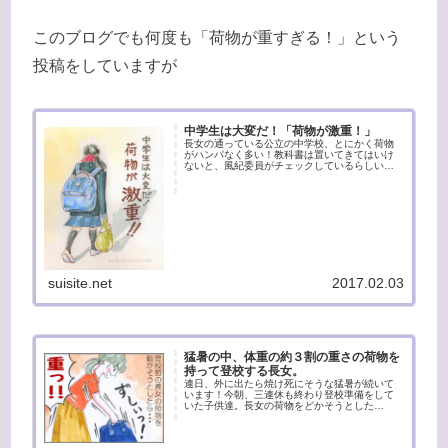
このブログでも何度も「荷物が重すぎる！」という
投稿をしていますが
中学生は大変だ！「荷物が激重！」
長女の通っている公立の中学校、とにかく荷物
がハンパなく多い！教科書は置いてきてはいけ
ないと、風紀委員がチェックしているらしい。
それに、お弁当や水筒。体重35キロなのに、荷
物が10キロ。夏の暑い日も、雨の日も、うちか
ら坂を下って登って・・・大...
suisite.net
2017.02.03
猛暑の中、体重の約３割の重さの荷物を
持って登校する長女。
連日、外に出たら焼け死にそうな猛暑が続いて
います！今朝、三連休も終わり登校準備をして
いた子供達。長女の荷物をどかそうとした
ら・・・（なにこれ！）重っ！！！！たびたび
このブログでも書いているんですが、中学生の
荷物が尋常じゃなく重いんです。今朝...