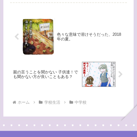
これ！）重っ！！！！たびたびこのブ
ログでも書いているんですが、中学生
の荷物が尋常じゃなく重いんです。今
朝...
色々な意味で溶けそうだった、2018
年の夏。
親の言うことを聞かない 子供達！で
も聞かない方が良いこともある？
ホーム
学校生活
中学校