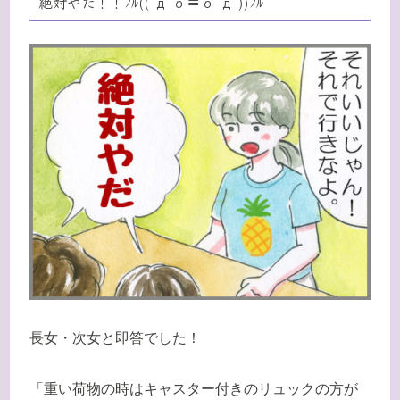
絶対やだ！！ﾌﾙ((‘д’ｏ≡ｏ’д’))ﾌﾙ
長女・次女と即答でした！
「重い荷物の時はキャスター付きのリュックの方が